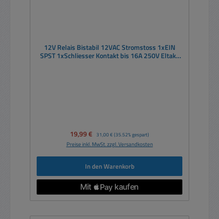
12V Relais Bistabil 12VAC Stromstoss 1xEIN
SPST 1xSchliesser Kontakt bis 16A 250V Eltako
S12-100
Verkaufspreis:
19,99 €
Regulärer Preis:
31,00 €
(35.52% gespart)
Preise inkl. MwSt. zzgl. Versandkosten
In den Warenkorb