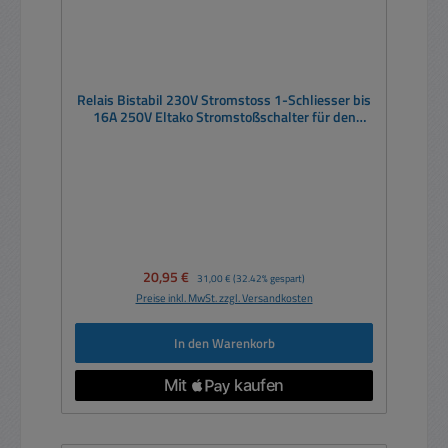
Relais Bistabil 230V Stromstoss 1-Schliesser bis
16A 250V Eltako Stromstoßschalter für den
Schaltschrank
Verkaufspreis:
20,95 €
Regulärer Preis:
31,00 €
(32.42% gespart)
Preise inkl. MwSt. zzgl. Versandkosten
In den Warenkorb