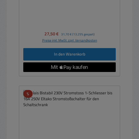
Verkaufspreis:
27,50 €
Regulärer Preis:
31,70 €
(13.25% gespart)
Preise inkl. MwSt. zzgl. Versandkosten
In den Warenkorb
Rabatt
%