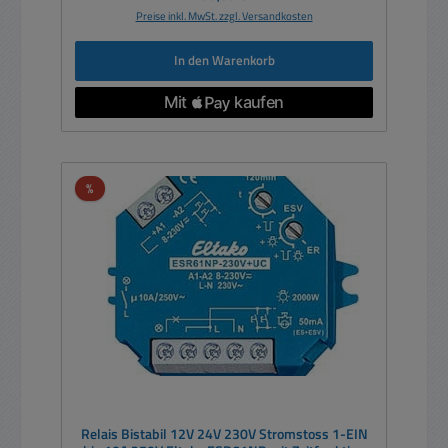
Preise inkl. MwSt. zzgl. Versandkosten
In den Warenkorb
Rabatt
%
Relais Bistabil 12V 24V 230V Stromstoss 1-EIN