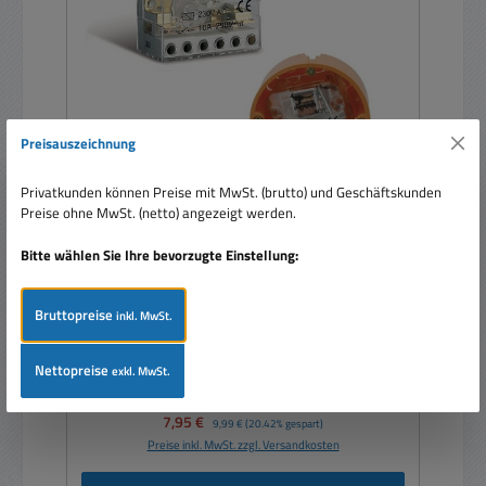
Preisauszeichnung
Privatkunden können Preise mit MwSt. (brutto) und Geschäftskunden
Preise ohne MwSt. (netto) angezeigt werden.
Relais Bistabil 230V Stromstoss 1-Schliesser bis
10A 250V
Bitte wählen Sie Ihre bevorzugte Einstellung:
Bruttopreise
inkl. MwSt.
Nettopreise
exkl. MwSt.
Verkaufspreis:
7,95 €
Regulärer Preis:
9,99 €
(20.42% gespart)
Preise inkl. MwSt. zzgl. Versandkosten