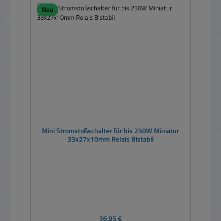
Neu
Mini Stromstoßschalter für bis 250W Miniatur
33x27x10mm Relais Bistabil
Regulärer Preis:
36,95 €