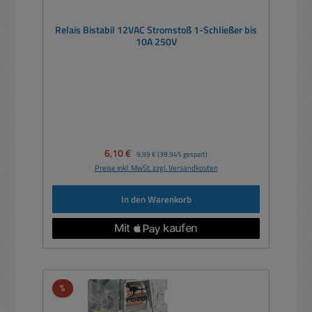
Relais Bistabil 12VAC Stromstoß 1-Schließer bis
10A 250V
Verkaufspreis:
6,10 €
Regulärer Preis:
9,99 €
(38.94% gespart)
Preise inkl. MwSt. zzgl. Versandkosten
In den Warenkorb
Rabatt
%