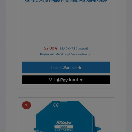
bis 10A 250V Eltako ESR61NP mit Zeitfunktion
Verkaufspreis:
52,00 €
Regulärer Preis:
56,40 €
(7.8% gespart)
Preise inkl. MwSt. zzgl. Versandkosten
In den Warenkorb
Rabatt
%