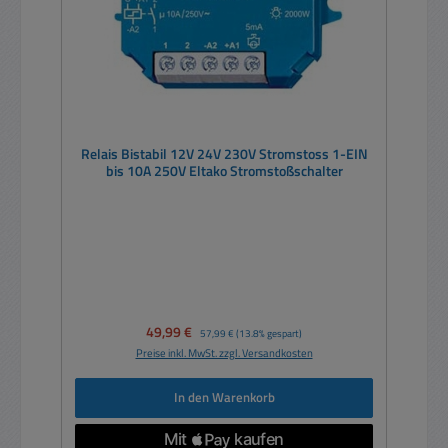
Relais Bistabil 12V 24V 230V Stromstoss 1-EIN
bis 10A 250V Eltako Stromstoßschalter
Verkaufspreis:
49,99 €
Regulärer Preis:
57,99 €
(13.8% gespart)
Preise inkl. MwSt. zzgl. Versandkosten
In den Warenkorb