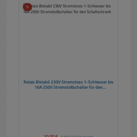
Rabatt
%
Relais Bistabil 230V Stromstoss 1-Schliesser bis
16A 250V Stromstoßschalter für den
Schaltschrank
Verkaufspreis:
10,00 €
Regulärer Preis:
14,95 €
(33.11% gespart)