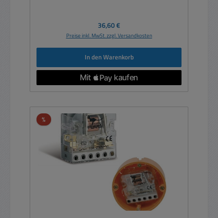
Regulärer Preis:
36,60 €
Preise inkl. MwSt. zzgl. Versandkosten
In den Warenkorb
Rabatt
%