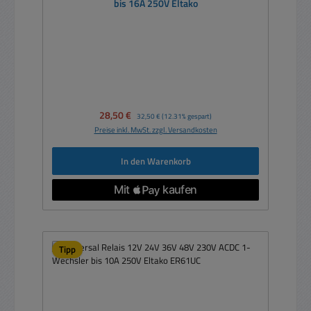
bis 16A 250V Eltako
Verkaufspreis:
28,50 €
Regulärer Preis:
32,50 €
(12.31% gespart)
Preise inkl. MwSt. zzgl. Versandkosten
In den Warenkorb
Tipp