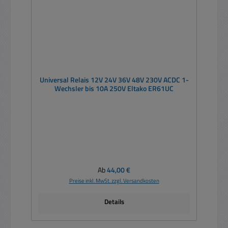
Universal Relais 12V 24V 36V 48V 230V ACDC 1-
Wechsler bis 10A 250V Eltako ER61UC
Regulärer Preis:
Ab
44,00 €
Preise inkl. MwSt. zzgl. Versandkosten
Details