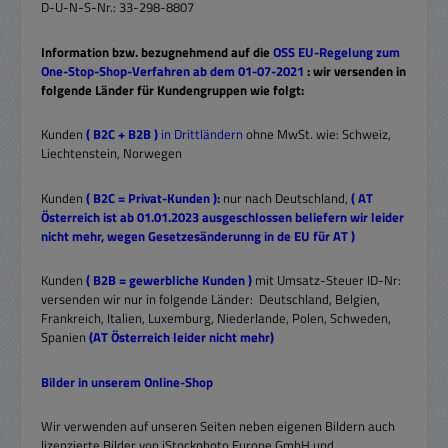
D-U-N-S-Nr.: 33-298-8807
Information bzw. bezugnehmend auf die
OSS EU-Regelung zum
One-Stop-Shop-Verfahren ab dem 01-07-2021
: wir versenden in
folgende Länder für Kundengruppen wie folgt:
Kunden
( B2C + B2B )
in Drittländern
ohne MwSt. wie: Schweiz,
Liechtenstein, Norwegen
Kunden
( B2C = Privat-Kunden ):
nur nach Deutschland,
( AT
Österreich ist ab 01.01.2023 ausgeschlossen beliefern wir leider
nicht mehr, wegen Gesetzesänderunng in de EU für AT )
Kunden
( B2B = gewerbliche Kunden )
mit Umsatz-Steuer ID-Nr:
versenden wir nur in folgende Länder: Deutschland, Belgien,
Frankreich, Italien, Luxemburg, Niederlande, Polen, Schweden,
Spanien
(AT Österreich leider nicht mehr)
Bilder in unserem Online-Shop
Wir verwenden auf unseren Seiten neben eigenen Bildern auch
lizenzierte Bilder von iStockphoto Europe GmbH und