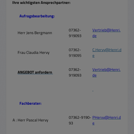
Ihre wichtigsten Ansprechpartner:
Aufragsbearbeitung:
07362-
Vertrieb@Henri.
Herr Jens Bergmann
919093
de
07362-
C.Hervy@Henri.d
Frau Claudia Hervy
919095
e
07362-
Vertrieb@Henri.
ANGEBOT anfordern
919093
de
Fachberater:
07362-9190-
PHervy@Henri.d
A :
Herr Pascal Hervy
93
e