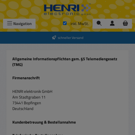
Zum Hauptinhalt springen
Navigation
inkl. MwSt.
schneller Versand
Allgemeine Informationspflichten gem. §5 Telemediengesetz
(TMG)
Firmenanschrift
HENRI elektronik GmbH
Am Stadtgraben 11
73441 Bopfingen
Deutschland
Kundenbetreuung & Bestellannahme