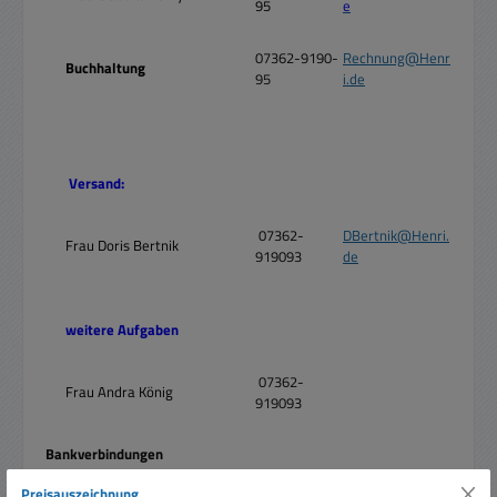
95
e
07362-9190-
Rechnung@Henr
Buchhaltung
95
i.de
Versand:
07362-
DBertnik@Henri.
Frau Doris Bertnik
919093
de
weitere Aufgaben
07362-
Frau Andra König
919093
Bankverbindungen
Preisauszeichnung