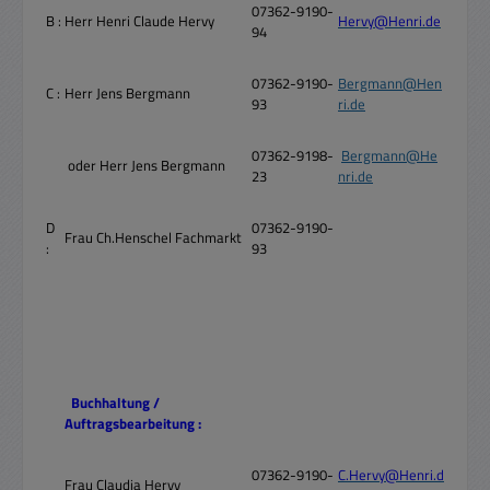
07362-9190-
B :
Herr Henri Claude Hervy
Hervy@Henri.de
94
07362-9190-
Bergmann@Hen
C :
Herr Jens Bergmann
93
ri.de
07362-9198-
Bergmann@He
oder Herr Jens Bergmann
23
nri.de
D
07362-9190-
Frau Ch.Henschel Fachmarkt
:
93
Buchhaltung /
Auftragsbearbeitung :
07362-9190-
C.Hervy@Henri.d
Frau Claudia Hervy