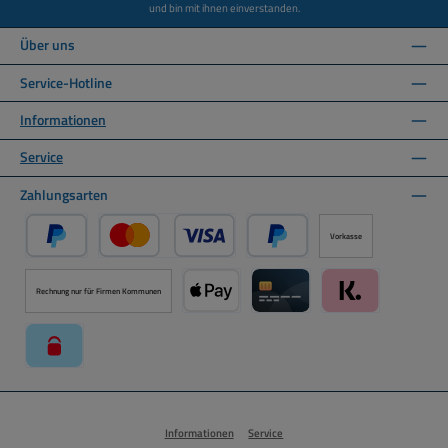
und bin mit ihnen einverstanden.
Über uns
Service-Hotline
Informationen
Service
Zahlungsarten
Vorkasse
PayPal
Kredit- oder Debitkarte über PayPal
Später Bezahlen über PayPal
Rechnung nur für Firmen Kommunen
Apple Pay über Mollie Zahlungssystem
Kreditkarte über Mollie Zahl
Klarna über Moll
paysafecard über Mollie Zahlungssystem
Informationen
Service