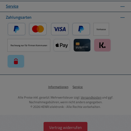
Service
Zahlungsarten
Vorkasse
PayPal
Kredit- oder Debitkarte über PayPal
Später Bezahlen über PayPal
Rechnung nur für Firmen Kommunen
Apple Pay über Mollie Zahlungssystem
Kreditkarte über Mollie Zahl
Klarna über Moll
paysafecard über Mollie Zahlungssystem
Informationen
Service
Alle Preise inkl. gesetzl. Mehrwertsteuer zzgl.
Versandkosten
und ggf.
Nachnahmegebühren, wenn nicht anders angegeben.
© 2026 HENRI elektronik - Alle Rechte vorbehalten.
Vertrag widerrufen