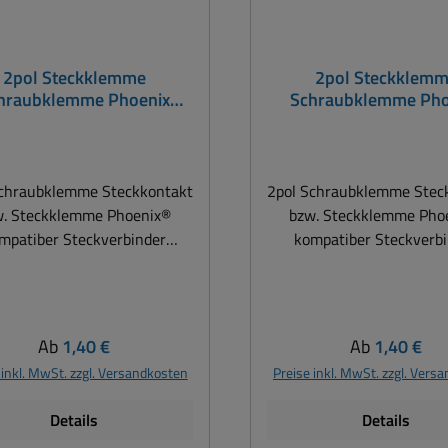
2pol Steckklemme
2pol Steckklem
hraubklemme Phoenix
Schraubklemme Pho
tibler Stecker 2F female
kompatibler Stecker 
Schraubklemme Steckkontakt
2pol Schraubklemme Stec
w. Steckklemme Phoenix®
bzw. Steckklemme Pho
mpatiber Steckverbinder
kompatiber Steckverb
ubehör für LED-Technik,
Zubehör für LED-Tech
Netzteile, Baugruppen,
Netzteile, Baugrupp
Steuerungen usw. univ.
Steuerungen usw. un
Leiterplattenstecker
Leiterplattensteck
Regulärer Preis:
Regulärer Pre
Ab
1,40 €
Ab
1,40 €
aubklemme Phoenix Stecker
Schraubklemme Phoenix 
 inkl. MwSt. zzgl. Versandkosten
Preise inkl. MwSt. zzgl. Vers
female Buchse Belastbarkeit
2M = male Stifte Belast
 Einsatz bis 250V AC or DC
bzw. Einsatz bis 250V A
Details
Details
16A Für Nennquerschnitt:
max 16A Für Nennquersc