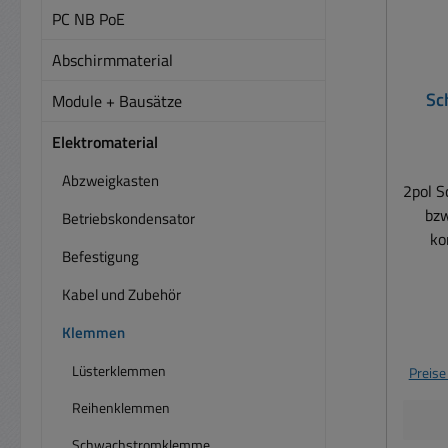
PC NB PoE
Abschirmmaterial
Sc
Module + Bausätze
kompa
Elektromaterial
Abzweigkasten
2pol 
bz
Betriebskondensator
ko
Befestigung
Z
Kabel und Zubehör
Klemmen
Schr
Lüsterklemmen
Preise
3F = 
bzw.
Reihenklemmen
max 
Schwachstromklemme