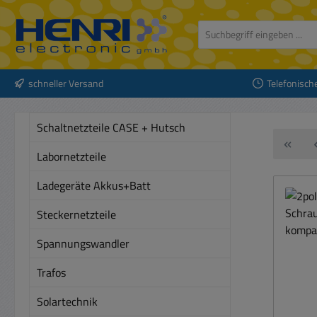
 Hauptinhalt springen
Zur Suche springen
Zur Hauptnavigation springen
schneller Versand
Telefonisch
Schaltnetzteile CASE + Hutsch
Labornetzteile
Ladegeräte Akkus+Batt
Steckernetzteile
Spannungswandler
Trafos
Solartechnik