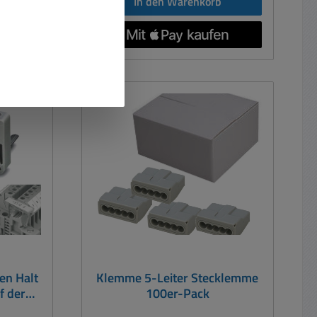
andkosten
In den Warenkorb
hnitt:
-60 °C ... 105 °C Abmessungen:
 2,5qmm
Länge: 50mm / Breite: 2mm /
bis 16A
Höhe: 36mm Farbe: grau
ax 250V
zahl: 5
mm
schluss
se
auch
der !
mm T:
m
bereich:
 / T:
05
en Halt
Klemme 5-Leiter Stecklemme
f der
100er-Pack