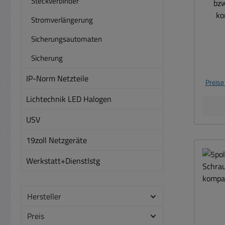
Steckverbinder
bz
ko
Stromverlängerung
Z
Sicherungsautomaten
Sicherung
Schr
IP-Norm Netzteile
Preise
3M = 
Lichtechnik LED Halogen
bzw.
max 
USV
0,75
Farb
19zoll Netzgeräte
Beme
Anza
Werkstatt+Dienstlstg
Ansc
Hersteller
A
Preis
Ze