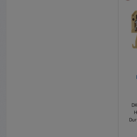
Rei
DK
H
Dur
Durc