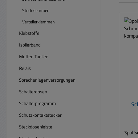
0,75
Farb
Steckklemmen
Beme
Verteilerklemmen
Anza
Klebstoffe
Ansc
Isolierband
A
Muffen Tuellen
Ze
Relais
Ab
Sprechanlagenversorgungen
Konta
B:
Schalterdosen
:9,
Schalterprogramm
Sc
Mitte-
komp
Geg
Schutzkontaktstecker
00301 
Steckdosenleiste
3pol 