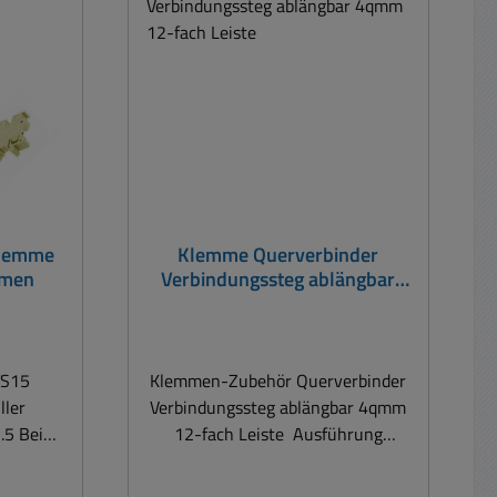
etrieb)
rzzeitige
he RTI
lierstoff
04-21) )
stoff
 UL746B )
bereich:
g: je 1
klemme
Klemme Querverbinder
mmen
Verbindungssteg ablängbar
unter
4qmm 12-fach Leiste
enmarker
mer 39-
TS15
Klemmen-Zubehör Querverbinder
010 =
ler
Verbindungssteg ablängbar 4qmm
8-00210
.5 Beige
12-fach Leiste Ausführung
ung
Querverbinder = Verbindungssteg
0200 =
hnologie
= ablängbar Ja Anzahl der