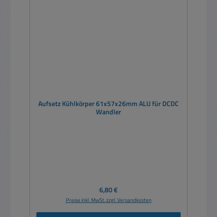
Aufsetz Kühlkörper 61x57x26mm ALU für DCDC
Wandler
Regulärer Preis:
6,80 €
Preise inkl. MwSt. zzgl. Versandkosten