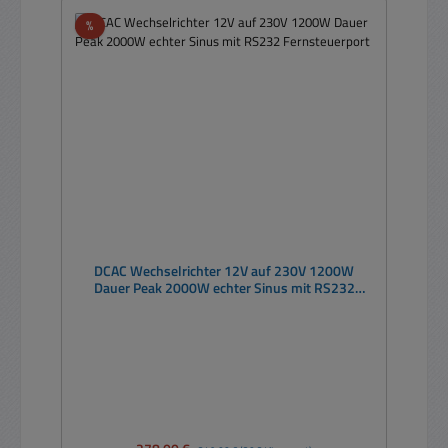
Rabatt
%
DCAC Wechselrichter 12V auf 230V 1200W
Dauer Peak 2000W echter Sinus mit RS232
Fernsteuerport
Verkaufspreis:
Regulärer Preis: