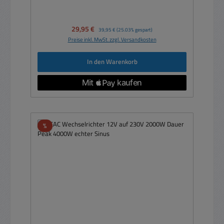
Verkaufspreis:
29,95 €
Regulärer Preis:
39,95 €
(25.03% gespart)
Preise inkl. MwSt. zzgl. Versandkosten
In den Warenkorb
Rabatt
%