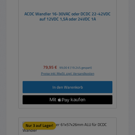
ACDC Wandler 16-30VAC oder DCDC 22-42VDC
auf 12VDC 1,5A oder 24VDC 1A
Verkaufspreis:
79,95 €
Regulärer Preis:
99,00 €
(19.24% gespart)
Preise inkl. MwSt. zzgl. Versandkosten
In den Warenkorb
Nur 3 auf Lager!