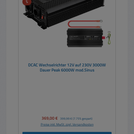
Rabatt
%
DCAC Wechselrichter 12V auf 230V 3000W
Dauer Peak 6000W mod.Sinus
Verkaufspreis:
369,00 €
Regulärer Preis:
399,99 €
(7.75% gespart)
Preise inkl. MwSt. zzgl. Versandkosten