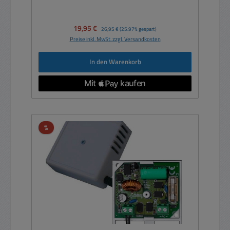
Verkaufspreis:
19,95 €
Regulärer Preis:
26,95 €
(25.97% gespart)
Preise inkl. MwSt. zzgl. Versandkosten
In den Warenkorb
Rabatt
%