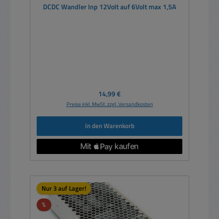
DCDC Wandler Inp 12Volt auf 6Volt max 1,5A
Regulärer Preis:
14,99 €
Preise inkl. MwSt. zzgl. Versandkosten
In den Warenkorb
Nur 3 auf Lager!
Rabatt
%