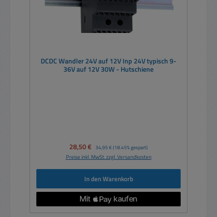
DCDC Wandler 24V auf 12V Inp 24V typisch 9-
36V auf 12V 30W - Hutschiene
Verkaufspreis:
28,50 €
Regulärer Preis:
34,95 €
(18.45% gespart)
Preise inkl. MwSt. zzgl. Versandkosten
In den Warenkorb