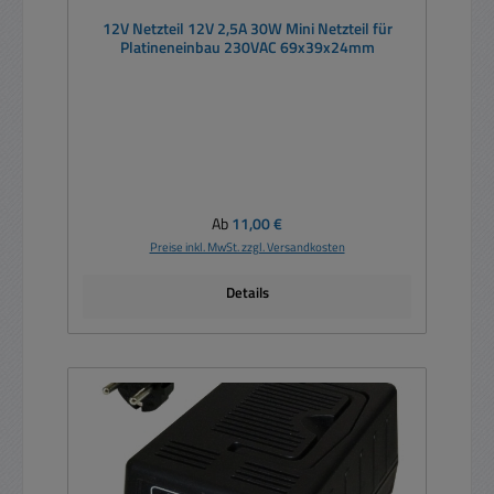
12V Netzteil 12V 2,5A 30W Mini Netzteil für
Platineneinbau 230VAC 69x39x24mm
Regulärer Preis:
Ab
11,00 €
Preise inkl. MwSt. zzgl. Versandkosten
Details