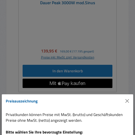
Dauer Peak 3000W mod.Sinus
Verkaufspreis:
139,95 €
Regulärer Preis:
169,00 €
(17.19% gespart)
Preise inkl. MwSt. zzgl. Versandkosten
In den Warenkorb
Preisauszeichnung
Nur 1 auf Lager!
Privatkunden können Preise mit MwSt. (brutto) und Geschäftskunden
Rabatt
%
Preise ohne MwSt. (netto) angezeigt werden.
Bitte wählen Sie Ihre bevorzugte Einstellung: