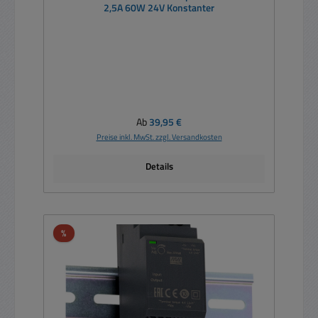
2,5A 60W 24V Konstanter
Regulärer Preis:
Ab
39,95 €
Preise inkl. MwSt. zzgl. Versandkosten
Details
Rabatt
%