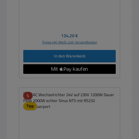
Regulärer Preis:
134,20 €
Preise inkl. MwSt. zzgl. Versandkosten
In den Warenkorb
Rabatt
%
Tipp