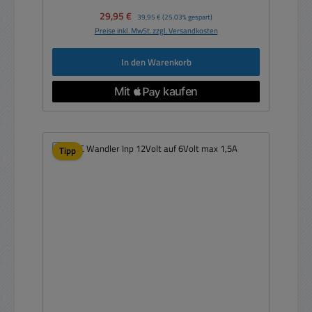
Verkaufspreis:
29,95 €
Regulärer Preis:
39,95 €
(25.03% gespart)
Preise inkl. MwSt. zzgl. Versandkosten
In den Warenkorb
Tipp