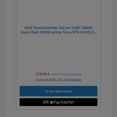
DCAC Wechselrichter 24V auf 230V 1200W
Dauer Peak 2000W echter Sinus NTS mit RS232
Fernsteuerport
Verkaufspreis:
278,00 €
Regulärer Preis:
349,00 €
(20.34% gespart)
Preise inkl. MwSt. zzgl. Versandkosten
In den Warenkorb