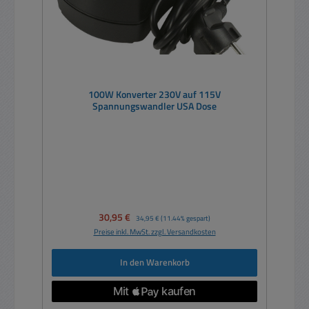
100W Konverter 230V auf 115V
Spannungswandler USA Dose
Verkaufspreis:
30,95 €
Regulärer Preis:
34,95 €
(11.44% gespart)
Preise inkl. MwSt. zzgl. Versandkosten
In den Warenkorb