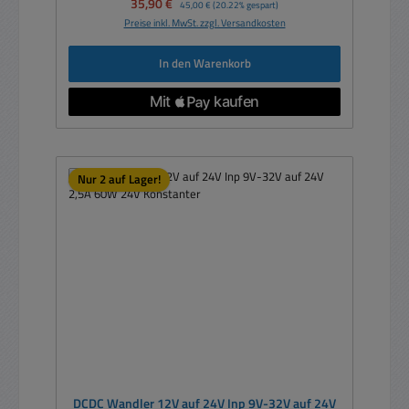
Verkaufspreis:
35,90 €
Regulärer Preis:
45,00 €
(20.22% gespart)
Preise inkl. MwSt. zzgl. Versandkosten
In den Warenkorb
Nur 2 auf Lager!
DCDC Wandler 12V auf 24V Inp 9V-32V auf 24V