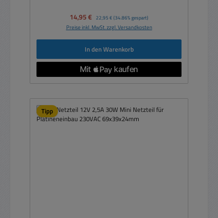
Verkaufspreis:
14,95 €
Regulärer Preis:
22,95 €
(34.86% gespart)
Preise inkl. MwSt. zzgl. Versandkosten
In den Warenkorb
Tipp