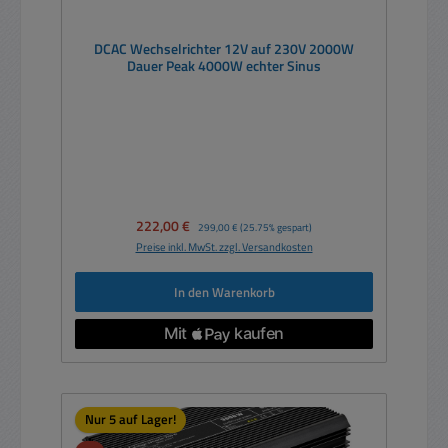
DCAC Wechselrichter 12V auf 230V 2000W
Dauer Peak 4000W echter Sinus
Verkaufspreis:
222,00 €
Regulärer Preis:
299,00 €
(25.75% gespart)
Preise inkl. MwSt. zzgl. Versandkosten
In den Warenkorb
Nur 5 auf Lager!