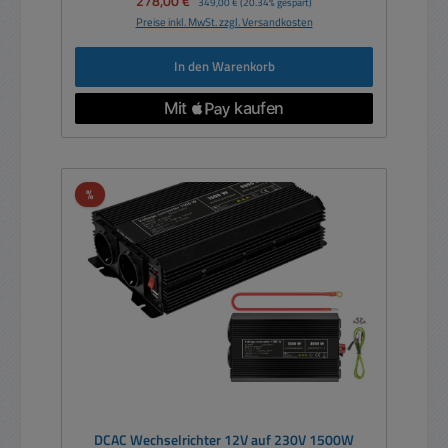
278,00 €
349,00 €
(20.34% gespart)
Preise inkl. MwSt. zzgl. Versandkosten
In den Warenkorb
Rabatt
%
DCAC Wechselrichter 12V auf 230V 1500W