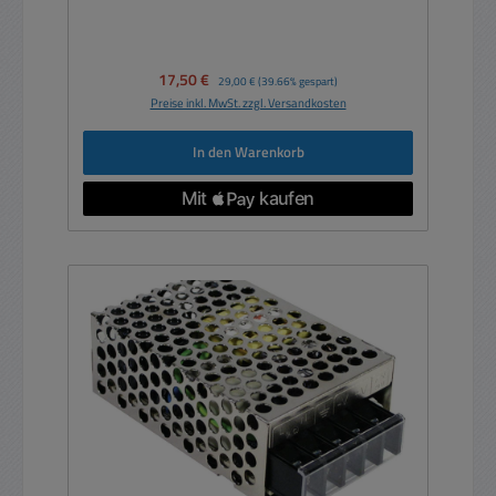
Verkaufspreis:
17,50 €
Regulärer Preis:
29,00 €
(39.66% gespart)
Preise inkl. MwSt. zzgl. Versandkosten
In den Warenkorb