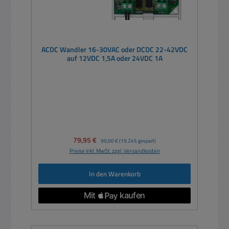
ACDC Wandler 16-30VAC oder DCDC 22-42VDC
auf 12VDC 1,5A oder 24VDC 1A
Verkaufspreis:
79,95 €
Regulärer Preis:
99,00 €
(19.24% gespart)
Preise inkl. MwSt. zzgl. Versandkosten
In den Warenkorb