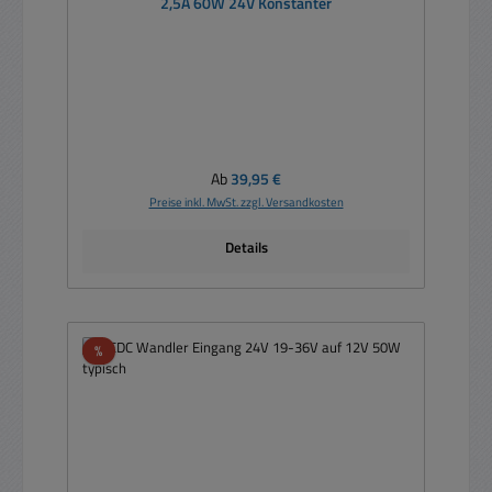
2,5A 60W 24V Konstanter
Regulärer Preis:
Ab
39,95 €
Preise inkl. MwSt. zzgl. Versandkosten
Details
Rabatt
%