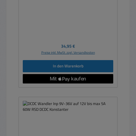
Regulärer Preis:
34,95 €
Preise inkl. MwSt. zzgl. Versandkosten
In den Warenkorb