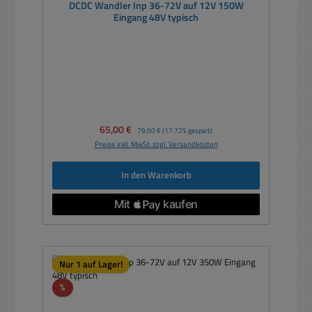
DCDC Wandler Inp 36-72V auf 12V 150W
Eingang 48V typisch
Verkaufspreis:
65,00 €
Regulärer Preis:
79,00 €
(17.72% gespart)
Preise inkl. MwSt. zzgl. Versandkosten
In den Warenkorb
Nur 1 auf Lager!
Rabatt
%