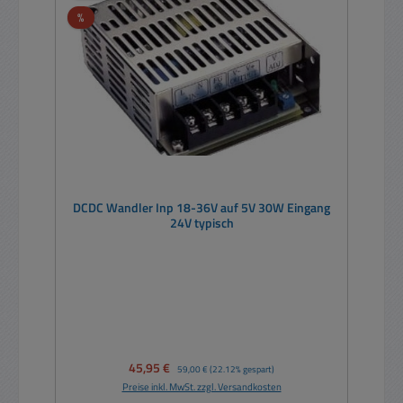
Rabatt
%
DCDC Wandler Inp 18-36V auf 5V 30W Eingang
24V typisch
Verkaufspreis:
45,95 €
Regulärer Preis:
59,00 €
(22.12% gespart)
Preise inkl. MwSt. zzgl. Versandkosten