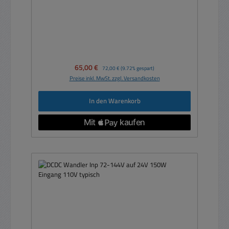
Verkaufspreis:
65,00 €
Regulärer Preis:
72,00 €
(9.72% gespart)
Preise inkl. MwSt. zzgl. Versandkosten
In den Warenkorb