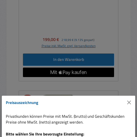
Verkaufspreis:
199,00 €
Regulärer Preis:
218,99 €
(9.13% gespart)
Preise inkl. MwSt. zzgl. Versandkosten
In den Warenkorb
Rabatt
%
Preisauszeichnung
Privatkunden können Preise mit MwSt. (brutto) und Geschäftskunden
Preise ohne MwSt. (netto) angezeigt werden.
Bitte wählen Sie Ihre bevorzugte Einstellung: