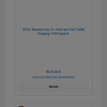
DCDC Wandler Inp 72-144V auf 24V 150W
Eingang 110V typisch
Regulärer Preis:
Ab
59,90 €
Preise inkl. MwSt. zzgl. Versandkosten
Details