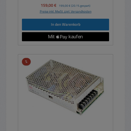
Verkaufspreis:
159,00 €
Regulärer Preis:
199,00 €
(20.1% gespart)
Preise inkl. MwSt. zzgl. Versandkosten
In den Warenkorb
Rabatt
%