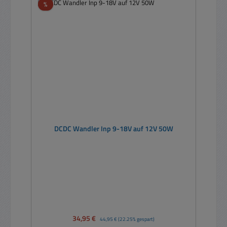
Rabatt
%
DCDC Wandler Inp 9-18V auf 12V 50W
Verkaufspreis:
34,95 €
Regulärer Preis:
44,95 €
(22.25% gespart)