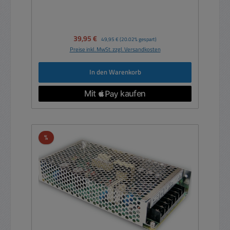
Verkaufspreis:
39,95 €
Regulärer Preis:
49,95 €
(20.02% gespart)
Preise inkl. MwSt. zzgl. Versandkosten
In den Warenkorb
Rabatt
%