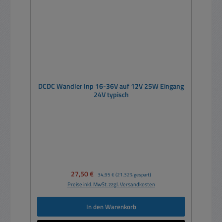
DCDC Wandler Inp 16-36V auf 12V 25W Eingang
24V typisch
Verkaufspreis:
27,50 €
Regulärer Preis:
34,95 €
(21.32% gespart)
Preise inkl. MwSt. zzgl. Versandkosten
In den Warenkorb