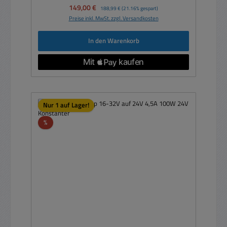
Verkaufspreis:
149,00 €
Regulärer Preis:
188,99 €
(21.16% gespart)
Preise inkl. MwSt. zzgl. Versandkosten
In den Warenkorb
Nur 1 auf Lager!
Rabatt
%