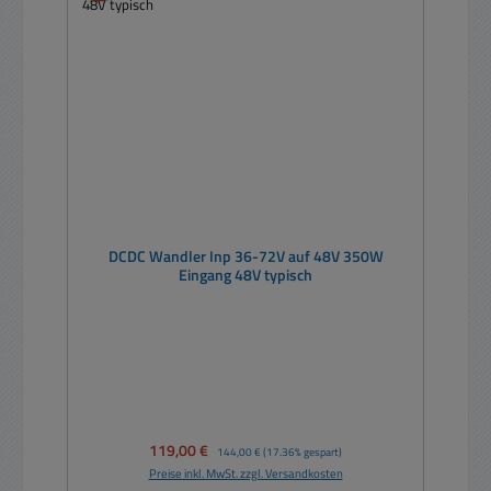
DCDC Wandler Inp 36-72V auf 48V 350W
Eingang 48V typisch
Verkaufspreis:
119,00 €
Regulärer Preis:
144,00 €
(17.36% gespart)
Preise inkl. MwSt. zzgl. Versandkosten