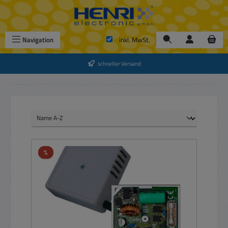
Zum Hauptinhalt springen
Navigation
inkl. MwSt.
schneller Versand
Rabatt
%