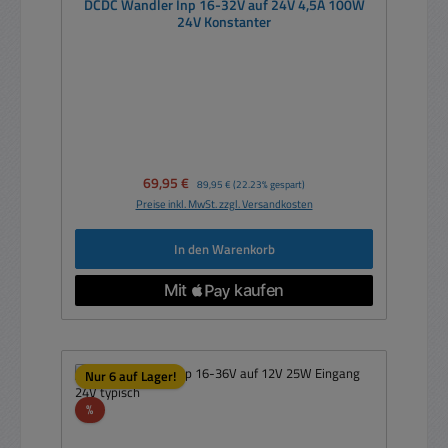
DCDC Wandler Inp 16-32V auf 24V 4,5A 100W
24V Konstanter
Verkaufspreis:
69,95 €
Regulärer Preis:
89,95 €
(22.23% gespart)
Preise inkl. MwSt. zzgl. Versandkosten
In den Warenkorb
Nur 6 auf Lager!
Rabatt
%