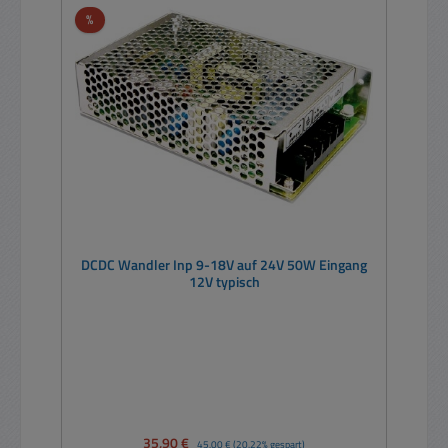
Rabatt
%
DCDC Wandler Inp 9-18V auf 24V 50W Eingang
12V typisch
Verkaufspreis:
35,90 €
Regulärer Preis:
45,00 €
(20.22% gespart)