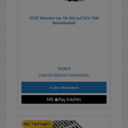
DCDC Wandler Inp 18-36V auf 24V 15W
Belastbarkeit
Regulärer Preis:
16,95 €
Preise inkl. MwSt. zzgl. Versandkosten
In den Warenkorb
Nur 1 auf Lager!