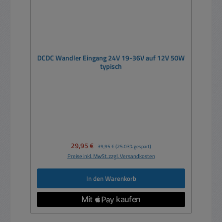
DCDC Wandler Eingang 24V 19-36V auf 12V 50W
typisch
Verkaufspreis:
29,95 €
Regulärer Preis:
39,95 €
(25.03% gespart)
Preise inkl. MwSt. zzgl. Versandkosten
In den Warenkorb