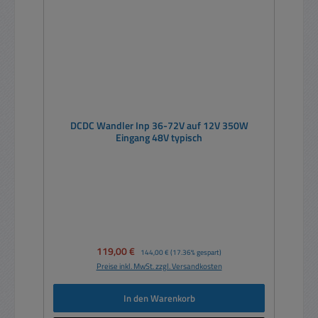
DCDC Wandler Inp 36-72V auf 12V 350W
Eingang 48V typisch
Verkaufspreis:
119,00 €
Regulärer Preis:
144,00 €
(17.36% gespart)
Preise inkl. MwSt. zzgl. Versandkosten
In den Warenkorb