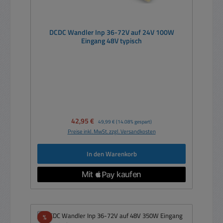
DCDC Wandler Inp 36-72V auf 24V 100W
Eingang 48V typisch
Verkaufspreis:
42,95 €
Regulärer Preis:
49,99 €
(14.08% gespart)
Preise inkl. MwSt. zzgl. Versandkosten
In den Warenkorb
Rabatt
%