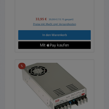
Verkaufspreis:
33,95 €
Regulärer Preis:
39,99 €
(15.1% gespart)
Preise inkl. MwSt. zzgl. Versandkosten
In den Warenkorb
Rabatt
%