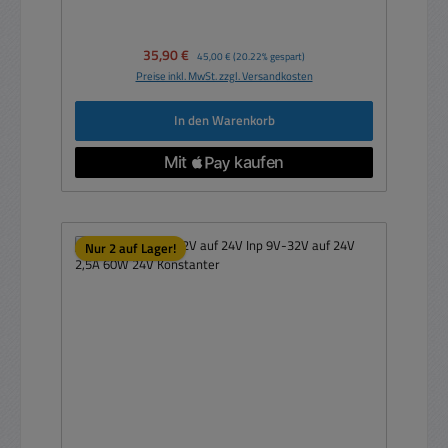
Verkaufspreis:
35,90 €
Regulärer Preis:
45,00 €
(20.22% gespart)
Preise inkl. MwSt. zzgl. Versandkosten
In den Warenkorb
Nur 2 auf Lager!