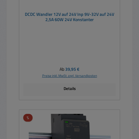
DCDC Wandler 12V auf 24V Inp 9V-32V auf 24V
2,5A 60W 24V Konstanter
Regulärer Preis:
Ab
39,95 €
Preise inkl. MwSt. zzgl. Versandkosten
Details
Rabatt
%