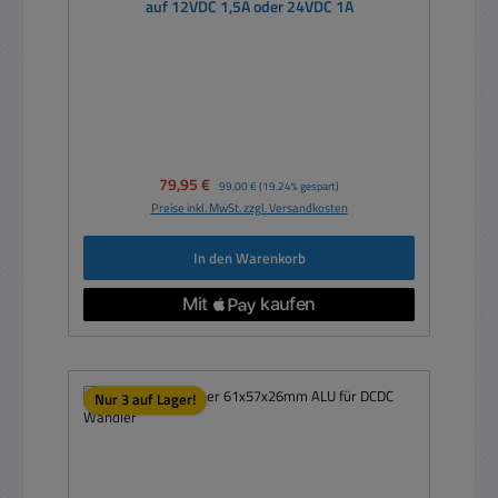
auf 12VDC 1,5A oder 24VDC 1A
Verkaufspreis:
79,95 €
Regulärer Preis:
99,00 €
(19.24% gespart)
Preise inkl. MwSt. zzgl. Versandkosten
In den Warenkorb
Nur 3 auf Lager!