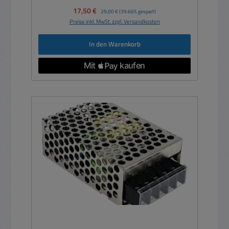
Verkaufspreis:
17,50 €
Regulärer Preis:
29,00 €
(39.66% gespart)
Preise inkl. MwSt. zzgl. Versandkosten
In den Warenkorb