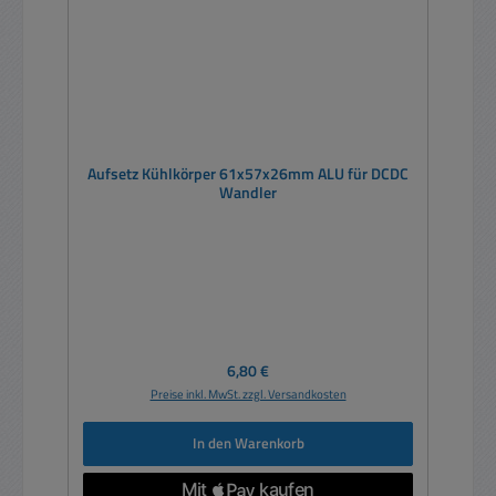
Aufsetz Kühlkörper 61x57x26mm ALU für DCDC
Wandler
Regulärer Preis:
6,80 €
Preise inkl. MwSt. zzgl. Versandkosten
In den Warenkorb