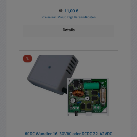
Regulärer Preis:
Ab
11,00 €
Preise inkl. MwSt. zzgl. Versandkosten
Details
Rabatt
%
ACDC Wandler 16-30VAC oder DCDC 22-42VDC