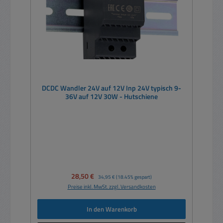
DCDC Wandler 24V auf 12V Inp 24V typisch 9-
36V auf 12V 30W - Hutschiene
Verkaufspreis:
28,50 €
Regulärer Preis:
34,95 €
(18.45% gespart)
Preise inkl. MwSt. zzgl. Versandkosten
In den Warenkorb