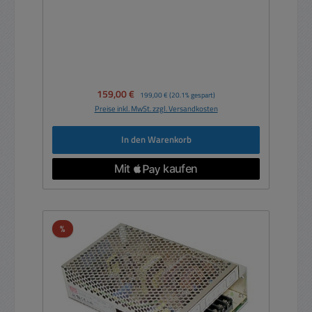
Verkaufspreis:
159,00 €
Regulärer Preis:
199,00 €
(20.1% gespart)
Preise inkl. MwSt. zzgl. Versandkosten
In den Warenkorb
Rabatt
%