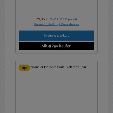
Verkaufspreis:
29,95 €
Regulärer Preis:
39,95 €
(25.03% gespart)
Preise inkl. MwSt. zzgl. Versandkosten
In den Warenkorb
Tipp