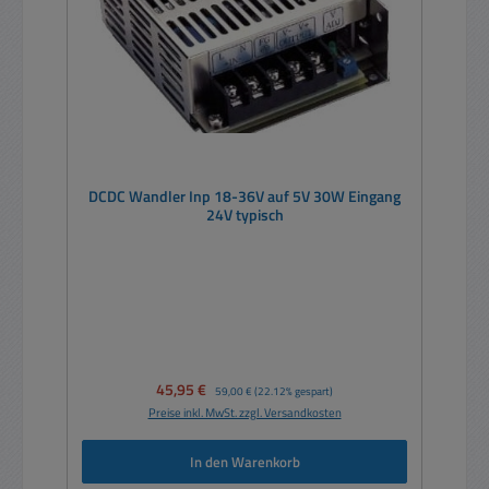
DCDC Wandler Inp 18-36V auf 5V 30W Eingang
24V typisch
Verkaufspreis:
45,95 €
Regulärer Preis:
59,00 €
(22.12% gespart)
Preise inkl. MwSt. zzgl. Versandkosten
In den Warenkorb