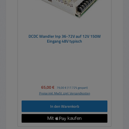
DCDC Wandler Inp 36-72V auf 12V 150W
Eingang 48V typisch
Verkaufspreis:
65,00 €
Regulärer Preis:
79,00 €
(17.72% gespart)
Preise inkl. MwSt. zzgl. Versandkosten
In den Warenkorb