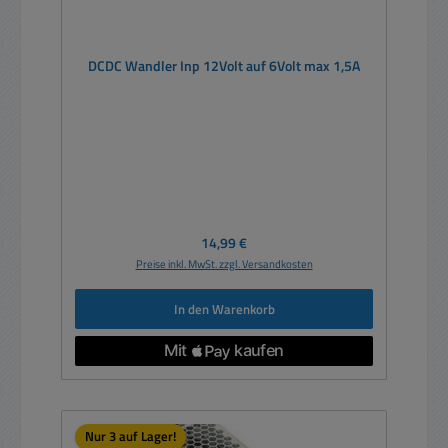
DCDC Wandler Inp 12Volt auf 6Volt max 1,5A
Regulärer Preis:
14,99 €
Preise inkl. MwSt. zzgl. Versandkosten
In den Warenkorb
Nur 3 auf Lager!