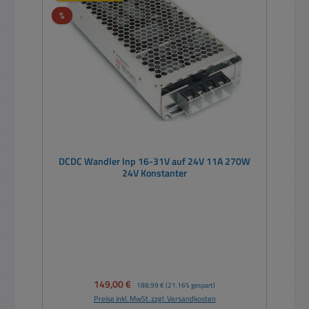
Rabatt
%
DCDC Wandler Inp 16-31V auf 24V 11A 270W
24V Konstanter
Verkaufspreis:
149,00 €
Regulärer Preis:
188,99 €
(21.16% gespart)
Preise inkl. MwSt. zzgl. Versandkosten