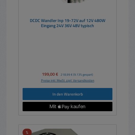
DCDC Wandler Inp 19-72V auf 12V 480W
Eingang 24V 36V 48V typisch
Verkaufspreis:
199,00 €
Regulärer Preis:
218,99 €
(9.13% gespart)
Preise inkl. MwSt. zzgl. Versandkosten
In den Warenkorb
Rabatt
%