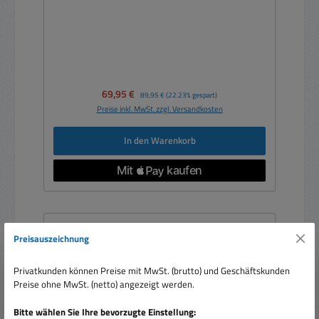
Verkaufspreis:
69,95 €
Regulärer Preis:
89,95 €
(22.23% gespart)
Preise inkl. MwSt. zzgl. Versandkosten
In den Warenkorb
Nur 6 auf Lager!
Preisauszeichnung
Rabatt
%
Privatkunden können Preise mit MwSt. (brutto) und Geschäftskunden
Preise ohne MwSt. (netto) angezeigt werden.
Bitte wählen Sie Ihre bevorzugte Einstellung: