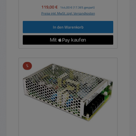
Verkaufspreis:
119,00 €
Regulärer Preis:
144,00 €
(17.36% gespart)
Preise inkl. MwSt. zzgl. Versandkosten
In den Warenkorb
Rabatt
%