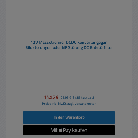
12V Massetrenner DCDC Konverter gegen
Bildstörungen oder NF Störung DC Entstörfilter
Verkaufspreis:
14,95 €
Regulärer Preis:
22,95 €
(34.86% gespart)
Preise inkl. MwSt. zzgl. Versandkosten
In den Warenkorb