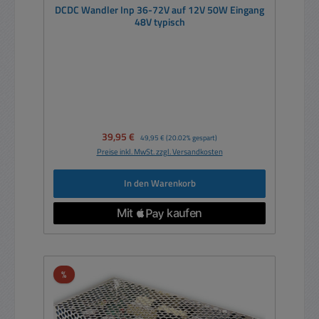
DCDC Wandler Inp 36-72V auf 12V 50W Eingang
48V typisch
Verkaufspreis:
39,95 €
Regulärer Preis:
49,95 €
(20.02% gespart)
Preise inkl. MwSt. zzgl. Versandkosten
In den Warenkorb
Rabatt
%