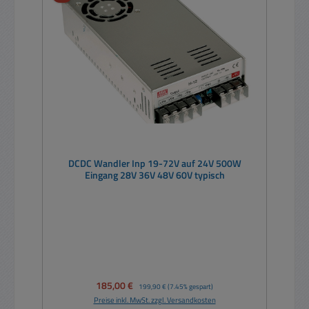
DCDC Wandler Inp 19-72V auf 24V 500W
Eingang 28V 36V 48V 60V typisch
Verkaufspreis:
185,00 €
Regulärer Preis:
199,90 €
(7.45% gespart)
Preise inkl. MwSt. zzgl. Versandkosten