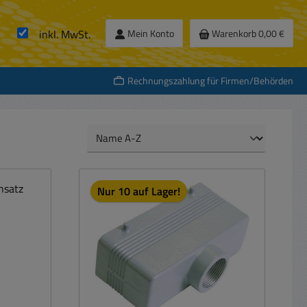
inkl. MwSt.
Mein Konto
Warenkorb
0,00 €
Rechnungszahlung für Firmen/Behörden
Nur 10 auf Lager!