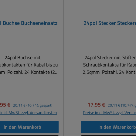
l Buchse Buchseneinsatz
24pol Stecker Stecker
24pol Buchse mit
24pol Stecker mit Stiften
bkontakten für Kabel bis zu
Schraubkontakte für Kabe
Kontakte (2-
2,5qmm Polzahl: 24 Kontakte (2-
ihig je 12 Kontakte) plus
reihig je 12 Kontakte)
gskontakt Geeignet für: 16A
Erdungsontakt Geeignet 
500Vac Temperaturbereich :
bis 500Vac je Kont
is +125 °C Abmessungen: L:
Temperaturbereich : -40 
kaufspreis:
Regulärer Preis:
Verkaufspreis:
Regulärer Preis:
,95 €
17,95 €
20,11 €
(10.74% gespart)
20,11 €
(10.74% g
1mm B: 34mm H: 36mm
°C Abmessungen: L: 11
 inkl. MwSt. zzgl. Versandkosten
Preise inkl. MwSt. zzgl. Vers
des Zubehör siehe Zubehör-
34mm passendes Zubehör siehe
Register
Zubehör-Register
In den Warenkorb
In den Warenkor