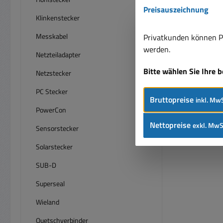
Preisauszeichnung
Klinkenstecker
Messkabel
Privatkunden können Pr
werden.
Netzteiladapter
Bitte wählen Sie Ihre 
Netzstecker
PC Stecker
Bruttopreise
inkl. MwS
PowerCon
Nettopreise
exkl. MwS
Sensorstecker
Solarstecker
SUB-D
Superseal
Wieland
Quetschverbinder