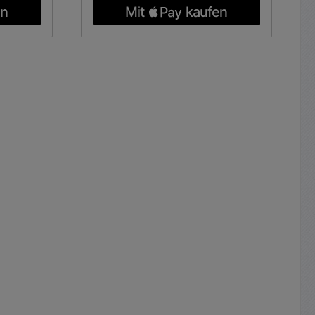
passendes Zubehör siehe Zubehör-
Register