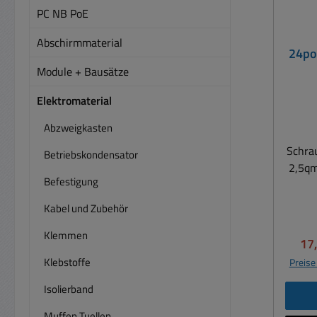
PC NB PoE
Abschirmmaterial
24po
Module + Bausätze
Elektromaterial
Abzweigkasten
Schrau
Betriebskondensator
2,5qmm Polzahl: 24 
Befestigung
re
Erdun
Kabel und Zubehör
bis 
Klemmen
-40 b
Ver
17
11
Klebstoffe
Preise
passen
Isolierband
Muffen Tuellen