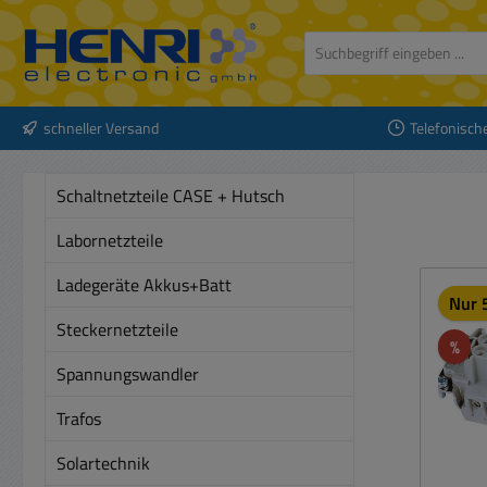
 Hauptinhalt springen
Zur Suche springen
Zur Hauptnavigation springen
schneller Versand
Telefonisch
Schaltnetzteile CASE + Hutsch
Labornetzteile
Ladegeräte Akkus+Batt
Nur 5
Steckernetzteile
Rab
%
Spannungswandler
Trafos
Solartechnik