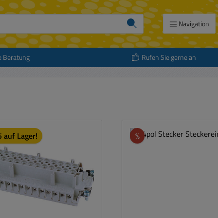
Navigation
e Beratung
Rufen Sie gerne an
Rabatt
 auf Lager!
%
att