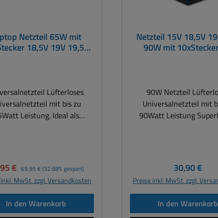
ptop Netzteil 65W mit
Netzteil 15V 18,5V 1
tecker 18,5V 19V 19,5V
90W mit 10xStecker
0V PSE für Notebook
Notebook Laptops N
Laptops
versalnetzteil Lüfterloses
90W Netzteil Lüfterl
iversalnetzteil mit bis zu
Universalnetzteil mit b
att Leistung. Ideal als
90Watt Leistung Super
znetzteil bzw. Ladegerät für
Ausführung Ideal a
books, Laptops, LED+LCD-
Ersatznetzteil für Note
tore und viele andere EDV-
Laptops, LCD-Monitore un
 wie Drucker, Faxgeräte und
andere EDV-Geräte wie D
kaufspreis:
Regulärer Preis:
Regulärer Pr
,95 €
30,90 €
69,95 €
(32.88% gespart)
vieles mehr, die alle
Faxgeräte, Rechnersyst
 inkl. MwSt. zzgl. Versandkosten
Preise inkl. MwSt. zzgl. Vers
.19V...19,5V... bis max 20Volt
vieles mehr, die alle 15
) Gleichspannung für den
Gleichspannung für den 
In den Warenkorb
In den Warenkor
eb benötigen. Das Besondere
benötigen. Das Besond