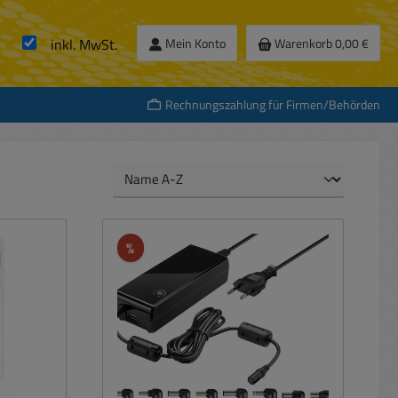
inkl. MwSt.
Mein Konto
Warenkorb
0,00 €
Rechnungszahlung für Firmen/Behörden
Rabatt
%