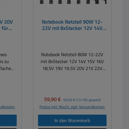
9V 20V
Notebook Netzteil 90W 12-
 für
22V mit 8xStecker 12V 14V
etbook
15V 16V 18,5V 19V 19,5V 20V
21V 22V
oses
Notebook Netzteil 80W 12-22V
is zu
mit 8xStecker 12V 14V 15V 16V
flache
18,5V 19V 19,5V 20V 21V 22V
ls
Netzteil mit max. 4000mA (81W) +
books,
max. 2A USB (10W) Univ. Netzteil
d viele
einstellbar 12V 14V 15V 16V 18V
rucker,
19V 20V 21V 22V Insg.
eis:
Verkaufspreis:
Regulärer Preis:
59,90 €
69,00 €
(13.19% gespart)
eme und
Belastbarkeit bis 90Watt
andkosten
Preise inkl. MwSt. zzgl. Versandkosten
-20V DC
Geeigenet für Geräte aller Art von
Betrieb
Steurungen, Server, ThinClients,
b
In den Warenkorb
ere an
Notebooks, TV, Monitore, Laptops,