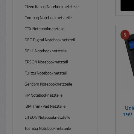
a
Clevo Kapok Notebooknetzteile
vers
Stec
Compaq Notebooknetzteile
Gerä
CTX Notebooknetzteile
allen
Rab
%
19,5V.
DEC Digital Notebooknetzteil
ei
DELL Notebooknetzteile
kodie
Aufd
EPSON Notebooknetzteil
N
Fujitzu Notebooknetzteil
He
SA
Gericom Notebooknetzteile
LENO
Univ
HP Notebooknetzteile
bzw
IBM ThinkPad Netzteile
Uni
La
19V 
u.
LITEON Notebooknetzteile
S
Toshiba Notebooknetzteile
Au