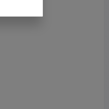
Watt
Innenstift: Davon übliche
odierung
Hohlstecker mit Aufdruck (
für ihr
Buchstabe ) : Nr T = 1x 4.75 Ø x
 mit der
2.1mm mit 9,5mm Schaftlänge Nr
Steckers
X = 1x 5.50 Ø x 1.7mm mit 12mm
luß 5V
Schaftlänge Nr P = 1x 5.50 Ø x
 von
2.5mm mit 12mm Schaftlänge Nr
en USB
D = 1x 6.30 Ø x 3.0mm mit 13mm
und
Schaftlänge Davon Hohlstecker
mit Innenstift mit Aufdruck (
z,
Buchstabe ) : Nr G =1x 5,5 Ø x
EUP2 =
3,5mm (Stift: 0.6mm) Schaft:
sungen
12mm Nr E = 1x 6.5 Ø x 4,5mm
 L:114mm
(Stift: 1,2mm) Schaft: 12mm Nr Q
= 1x 7.4 Ø x 5,0mm (Stift: 0.5mm)
r liegen
Schaft: 12mm (HP / Compaq
kompatibel ) Nr N = 1x 7,9 Ø x
 : M1
5,5mm (Stift: 1.0mm) Schaft: