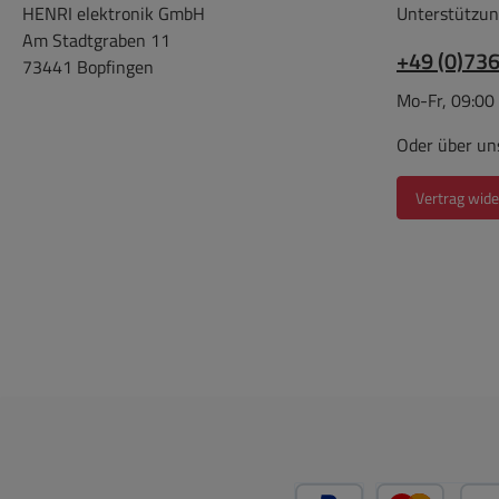
AC
HENRI elektronik GmbH
Unterstützun
z.B. 
HITAC
Am Stadtgraben 11
etc.
+49 (0)73
73441 Bopfingen
4
2,5mm
Lie
Mo-Fr, 09:00
ACER 
Anl
GATE
Oder über un
IBM 
PHIL
Vertrag wide
5,5 x
= 5,
16V =
4,3mm
1,7mm
ACER 