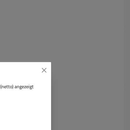
angabe.
einsetzbar Einstellbare
otebook,
Ausgangsspannung mittels
d viele
Drehschalter im Gehäuse 12V 14V
rucker,
15V 16V 18V 18,5V 19V 19,5V
eme und
20V 21V 22V Gleichspannung
pannung
stabilisiert Belastbarkeit bis max.
en. Das
81Watt Stromabgabe bis zu bei
sind die
eingestellter Spannung 12V (4,0A)
48W / 14V ( 4,0A ) 56W / 15V (
rbinder
4,0A ) 60W / 16V ( 4,0A) 64W 18V
steller.
(4,0A) 72W / 18,5V ( 4,0A ) 74W /
19V (4,0A) 76W / 19,5V ( 4,0A )
(netto) angezeigt
g über
78W 20V (4,0A) 80W / 21V (3,5A)
romkabel
73,5W / 22V ( 3,5A ) 77W und USB
 Autom.
Buchse seitlich mit 5Volt (2,0A )=
..240VAC
10Watt Stand by strom nur 0,24W
weiten
/ Leistungsaufnahme bei Nulllast
nge ca.
0.24 W Mit Power Status LED Mit
DC max.
8 Anschlusssteckern davon 4 mit