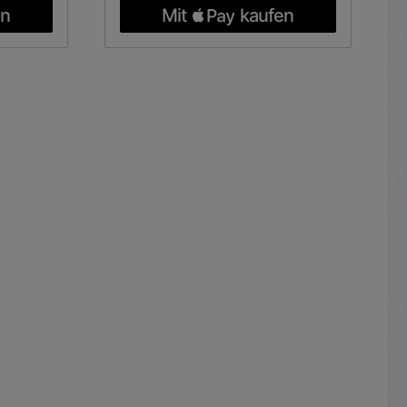
 10
Drucker usw. geeignet für LG
elbaren
Flatro TV LCD PC Monitor
meisten
....geeignet für Notebooks, Laptops
ibel zu
bekannter Marken von DELL,
is...20V
HP, Fujitsu, Panasonic, Sony,
ach und
Samsung uvwm geignet für
Laptops,
Monitore aller Art z.B. auch
div.
Samsung SyncMaster, Neovo,
ACER;
Eneo usw Einfach auf ihr
LENOVO,
Typenschild ihres Gerätes schauen
HIBA,
z.B. 12V Spannung einstellen
 Autom.
Passenden Steckverbinder
...240V
raussuchen FERTIG ! USB Port
weiten
integriert zum Laden von
attisch
Smarthones, Tablets, Powerbank
6A. für
usw. Technische Daten: Eingang
t
230Vac typisch
patibel
Weitbereichseingang: 100...240Vac
15-20Vdc
60/50Hz dadurch weltweit