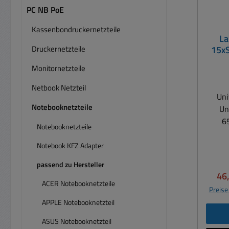
PC NB PoE
Kassenbondruckernetzteile
La
Druckernetzteile
15xS
2
Monitornetzteile
Netbook Netzteil
Uni
Notebooknetzteile
Un
65W
Notebooknetzteile
Ersat
Note
Notebook KFZ Adapter
Moni
passend zu Hersteller
Geräte
Ver
46
ACER Notebooknetzteile
Preise
18,5.
APPLE Notebooknetzteil
(DC
Betri
ASUS Notebooknetzteil