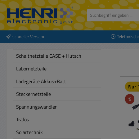
 Hauptinhalt springen
Zur Suche springen
Zur Hauptnavigation springen
schneller Versand
Telefonisch
Schaltnetzteile CASE + Hutsch
Labornetzteile
Ladegeräte Akkus+Batt
Nur 
Steckernetzteile
Rab
%
Spannungswandler
Trafos
Solartechnik