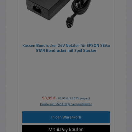
Kassen Bondrucker 24V Netzteil für EPSON SEiko
STAR Bondrucker mit 3pol Stecker
Verkaufspreis:
53,95 €
Regulärer Preis:
69,95 €
(22.87% gespart)
Preise inkl. MwSt. zzgl. Versandkosten
In den Warenkorb