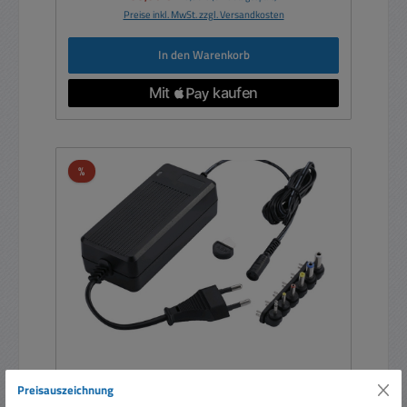
Preise inkl. MwSt. zzgl. Versandkosten
In den Warenkorb
Rabatt
%
Preisauszeichnung
65W Netzteil 9V 12V 13,5V 15V 19V 20V 24V mit