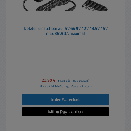
Netzteil einstellbar auf 5V 6V 9V 12V 13,5V 15V
max 36W 3A maximal
Verkaufspreis:
23,90 €
Regulärer Preis:
34,95 €
(31.62% gespart)
Preise inkl. MwSt. zzgl. Versandkosten
In den Warenkorb