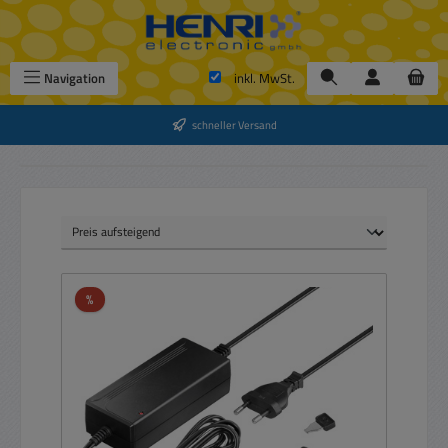
Zum Hauptinhalt springen
Navigation
inkl. MwSt.
schneller Versand
Rabatt
%