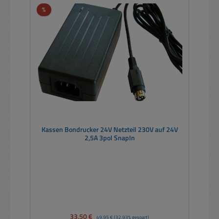
Rabatt
%
Kassen Bondrucker 24V Netzteil 230V auf 24V
2,5A 3pol SnapIn
Verkaufspreis:
33,50 €
Regulärer Preis:
49,95 €
(32.93% gespart)