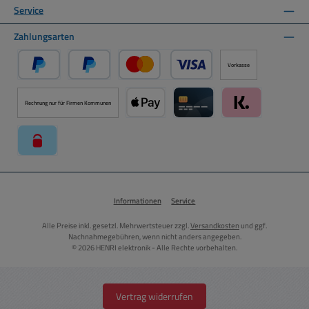
Service
Zahlungsarten
Vorkasse
PayPal
Später Bezahlen über PayPal
Kredit- oder Debitkarte über PayPal
Rechnung nur für Firmen Kommunen
Apple Pay über Mollie Zahlungssystem
Kreditkarte über Mollie Zahl
Klarna über Moll
paysafecard über Mollie Zahlungssystem
Informationen
Service
Alle Preise inkl. gesetzl. Mehrwertsteuer zzgl.
Versandkosten
und ggf.
Nachnahmegebühren, wenn nicht anders angegeben.
© 2026 HENRI elektronik - Alle Rechte vorbehalten.
Vertrag widerrufen