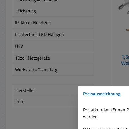
ste
Sicherung
ab
IP-Norm Netzteile
Messg
Schut
Lichtechnik LED Halogen
USV
1,5
19zoll Netzgeräte
Wei
Ad
Werkstatt+Dienstlstg
E
Hersteller
Preisauszeichnung
Eu
Preis
Kabel
Privatkunden können Pr
de
werden.
St
F