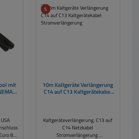
unten unter Ähnliche Produkte )
Rabatt
%
Bst Nr 41-679-00400 = UK GB
Stecker mit 5A UK Sicherung auf
Kaltgeräte Bst Nr 41-679-00460
= UK GB Stecker mit 10A UK
Sicherung auf Kaltgeräte Bst Nr
41-679-00500 = UK GB Stecker
mit 3A UK Sicherung auf C5
MickMaus Stecker Bst Nr 41-679-
00410 = UK GB Stecker mit 3A
UK Sicherung auf Eurokupplung (
pol mit
10m Kaltgeräte Verlängerung
wie 8er )
 NEMA
C14 auf C13 Kaltgerätekabel
l
Stromverlängerung
z USA
Kaltgeräteverlängerung, C13 auf
C14 Netzkabel
Euro 8
Stromverlängerung