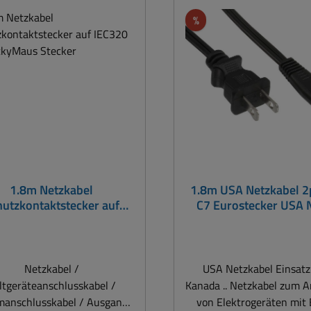
geeigneter Werkzeuge,
att
Rabatt
%
eräte und ggf. persönlicher
zausrüstung ist zwingend zu
treffen
1.8m Netzkabel
1.8m USA Netzkabel 2
hutzkontaktstecker auf
C7 Eurostecker USA
20 C5 MickyMaus Stecker
USA Stromkabe
Netzkabel /
USA Netzkabel Einsat
ltgeräteanschlusskabel /
Kanada .. Netzkabel zum Anschluss
manschlusskabel / Ausgang
von Elektrogeräten mit 