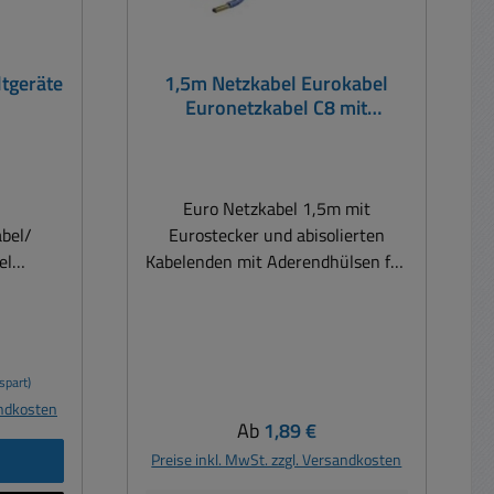
ltgeräte
1,5m Netzkabel Eurokabel
Euronetzkabel C8 mit
abisolierten Kabelenden mit
Aderendhülsen
Euro Netzkabel 1,5m mit
abel/
Eurostecker und abisolierten
el
Kabelenden mit Aderendhülsen für
 90°
den Einbau in Schaltungen,
tebuchse
Steuerungen usw. (nur für
0V (AC)
Fachkräfte und Elektriker
geeignet) Stromkabel mit offenen
spart)
Enden für die Konfektion,
andkosten
Schwarz
Reparatur von Geräten
Regulärer Preis:
Ab
1,89 €
Nennspannung 230VAC max.
b
Preise inkl. MwSt. zzgl. Versandkosten
250VAC Nennstrom max bis 2,5A