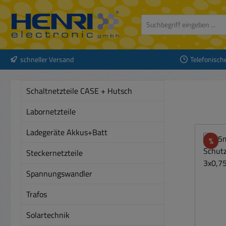
 Hauptinhalt springen
Zur Suche springen
Zur Hauptnavigation springen
schneller Versand
Telefonisch
Schaltnetzteile CASE + Hutsch
Labornetzteile
Ladegeräte Akkus+Batt
Rab
%
Steckernetzteile
Spannungswandler
Trafos
Solartechnik