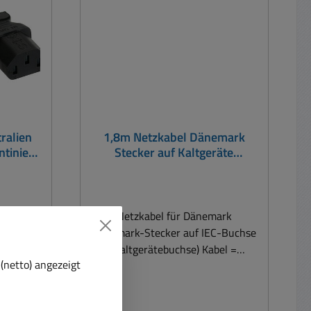
250Vac Erhältlich wie folgt : Bst
Nr 41-679-01050 = 1,5m
Euronetzkabel mit gewinkelten
Steckern Bst Nr 41-679-01053
= 3m Euronetzkabel mit
gewinkelten Steckern Bst Nr 41-
679-01055 = 5m Euronetzkabel
mit gewinkelten Steckern
ralien
1,8m Netzkabel Dänemark
ntinien
Stecker auf Kaltgeräte
land
Kupplung
 in
Netzkabel für Dänemark
and,
Dänemark-Stecker auf IEC-Buchse
Brasilien
(Kaltgerätebuchse) Kabel =
(netto) angezeigt
stifte
H03VV-F3G 0.75qmm Farbe:
.
Schwarz Länge: 1,8m Auch
orne
Adapter für Dänemark erhältlich =