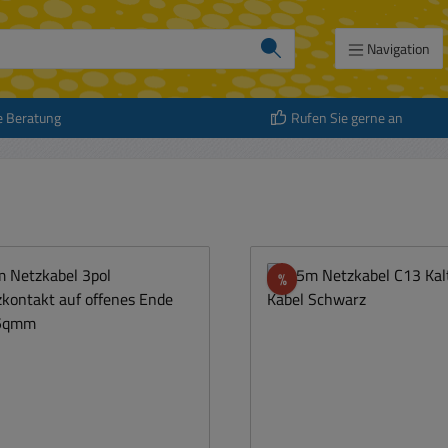
Navigation
e Beratung
Rufen Sie gerne an
att
Rabatt
%