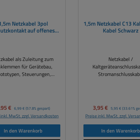
1,5m Netzkabel 3pol
1,5m Netzkabel C13 Ka
utzkontakt auf offenes
Kabel Schwarz
Ende 3x0,75qmm
zkabel als Zuleitung zum
Netzkabel /
nklemmen für Gerätebau,
Kaltgeräteanschlussk
rototypen, Steuerungen,
Stromanschlusskab
tnetzteilen usw. Aufbau
Schutzkontaktstecker
nststoff Schlauchleitung
abgewinkelt auf Kaltgerä
WG18 mit angespritztem
230V AC geeignet bis 25
üblicher 3pol Stecker
10/16A Leiterquerschnitt 3 x
erkaufspreis:
Regulärer Preis:
Verkaufspreis:
Regulärer Preis:
,95 €
3,95 €
6,99 €
(57.8% gespart)
5,95 €
(33.61% ge
utzkontaktstecker Typ F =
0,75qmm Kabeltyp: H05VV
 inkl. MwSt. zzgl. Versandkosten
Preise inkl. MwSt. zzgl. Vers
/7 auf offene Kabelenden
3x0,75qmm Kabelfarbe: 
Aderendhülsen zum
Gewicht: 0,19kg
In den Warenkorb
In den Warenkor
Konfektionieren von