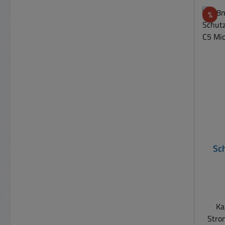
Rab
%
Messg
Schut
Sc
IEC3
Ka
Stro