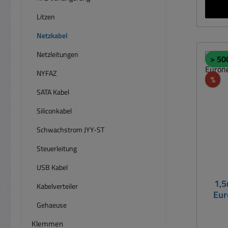
Ste
Anschl
Litzen
Schraubkl
Netzkabel
offen
Ne
Netzleitungen
> 50
Anschl
NYFAZ
Art 3poliges Schutzkontaktkabel
Rab
%
mit
SATA Kabel
Ade
Siliconkabel
Schwarz 
3x
Schwachstrom JYY-ST
Kabe
Steuerleitung
Inst
USB Kabel
elek
1,5
und 
Kabelverteiler
Eur
Gehaeuse
un
gefäh
Klemmen