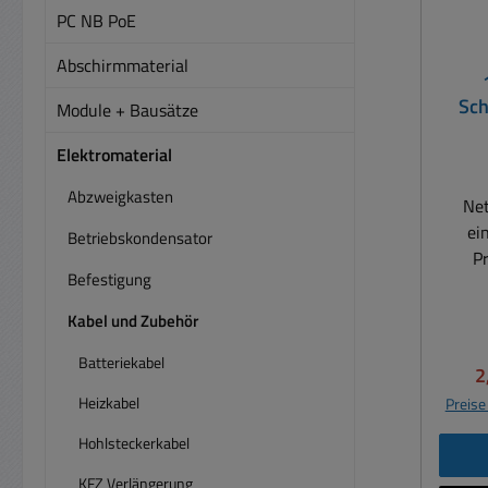
PC NB PoE
Abschirmmaterial
Sch
Module + Bausätze
Elektromaterial
Abzweigkasten
Net
ei
Betriebskondensator
P
Befestigung
Schal
Ku
Kabel und Zubehör
3xA
Batteriekabel
V
2
Sch
Heizkabel
Preise
CEE7
Hohlsteckerkabel
KFZ Verlängerung