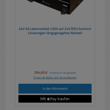
24V 5A Labornetzteil 230V auf 24V RiSU konform
Linearregler längsgeregeltes Netzteil
Verkaufspreis:
294,00 €
Regulärer Preis:
310,00 €
(5.16% gespart)
Preise inkl. MwSt. zzgl. Versandkosten
In den Warenkorb