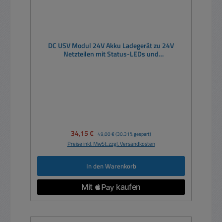
DC USV Modul 24V Akku Ladegerät zu 24V
Netzteilen mit Status-LEDs und
Störmeldekontakten
Verkaufspreis:
34,15 €
Regulärer Preis:
49,00 €
(30.31% gespart)
Preise inkl. MwSt. zzgl. Versandkosten
In den Warenkorb