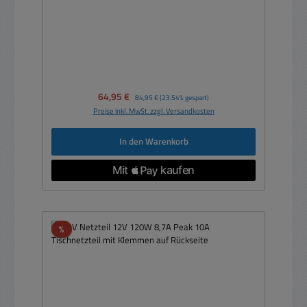
Verkaufspreis:
64,95 €
Regulärer Preis:
84,95 €
(23.54% gespart)
Preise inkl. MwSt. zzgl. Versandkosten
In den Warenkorb
Rabatt
%