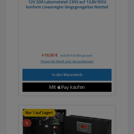
12V 20A Labornetzteil 230V auf 13,8V RiSU
konform Linearregler längsgeregeltes Netzteil
Verkaufspreis:
419,00 €
Regulärer Preis:
449,00 €
(6.68% gespart)
Preise inkl. MwSt. zzgl. Versandkosten
In den Warenkorb
Nur 1 auf Lager!
Rabatt
%