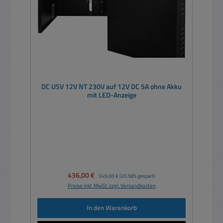
DC USV 12V NT 230V auf 12V DC 5A ohne Akku
mit LED-Anzeige
Verkaufspreis:
436,00 €
Regulärer Preis:
549,00 €
(20.58% gespart)
Preise inkl. MwSt. zzgl. Versandkosten
In den Warenkorb