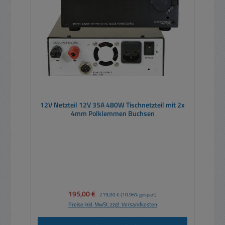
12V Netzteil 12V 35A 480W Tischnetzteil mit 2x
4mm Polklemmen Buchsen
Verkaufspreis:
195,00 €
Regulärer Preis:
219,00 €
(10.96% gespart)
Preise inkl. MwSt. zzgl. Versandkosten