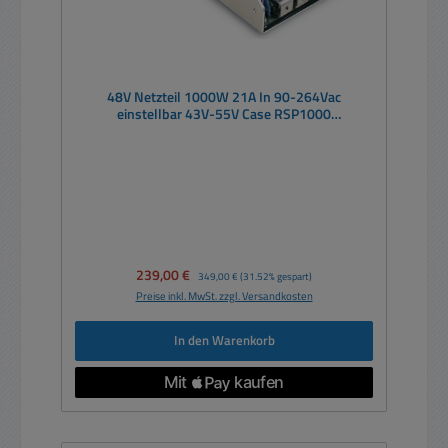
48V Netzteil 1000W 21A In 90-264Vac
einstellbar 43V-55V Case RSP1000
Schaltnetzteil Eingang 90-264V
Verkaufspreis:
239,00 €
Regulärer Preis:
349,00 €
(31.52% gespart)
Preise inkl. MwSt. zzgl. Versandkosten
In den Warenkorb