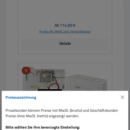
Regulärer Preis:
Ab
114,00 €
Preise inkl. MwSt. zzgl. Versandkosten
Details
Rabatt
%
Preisauszeichnung
Privatkunden können Preise mit MwSt. (brutto) und Geschäftskunden
Preise ohne MwSt. (netto) angezeigt werden.
Bitte wählen Sie Ihre bevorzugte Einstellung: