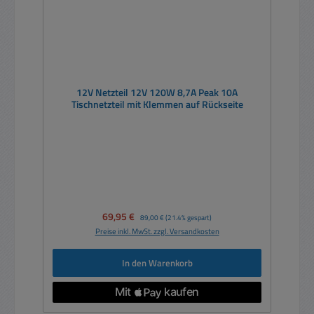
12V Netzteil 12V 120W 8,7A Peak 10A
Tischnetzteil mit Klemmen auf Rückseite
Verkaufspreis:
69,95 €
Regulärer Preis:
89,00 €
(21.4% gespart)
Preise inkl. MwSt. zzgl. Versandkosten
In den Warenkorb