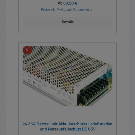
Regulärer Preis:
Ab
60,50 €
Preise inkl. MwSt. zzgl. Versandkosten
Details
Rabatt
%
24V 5A Netzteil mit Akku Anschluss Ladefunktion
und Netzausfallschutz DC USV