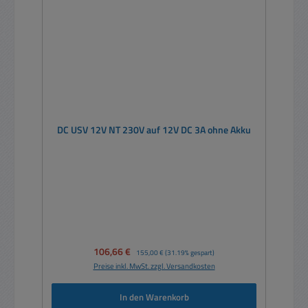
DC USV 12V NT 230V auf 12V DC 3A ohne Akku
Verkaufspreis:
106,66 €
Regulärer Preis:
155,00 €
(31.19% gespart)
Preise inkl. MwSt. zzgl. Versandkosten
In den Warenkorb