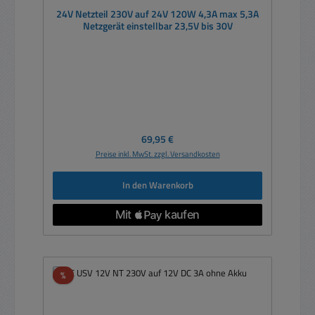
24V Netzteil 230V auf 24V 120W 4,3A max 5,3A
Netzgerät einstellbar 23,5V bis 30V
Regulärer Preis:
69,95 €
Preise inkl. MwSt. zzgl. Versandkosten
In den Warenkorb
Rabatt
%