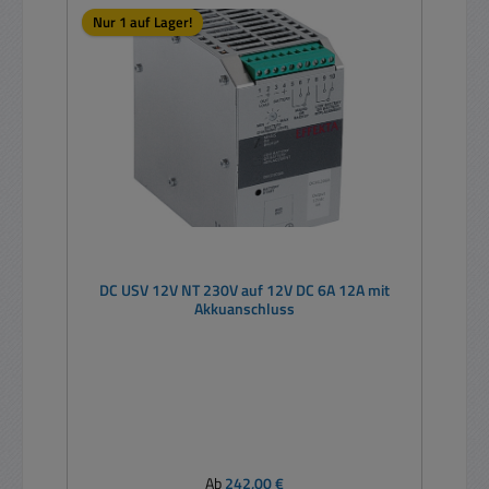
Nur 1 auf Lager!
DC USV 12V NT 230V auf 12V DC 6A 12A mit
Akkuanschluss
Regulärer Preis:
Ab
242,00 €