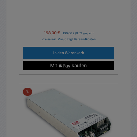
Verkaufspreis:
198,00 €
Regulärer Preis:
199,00 €
(0.5% gespart)
Preise inkl. MwSt. zzgl. Versandkosten
In den Warenkorb
Rabatt
%