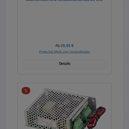
Regulärer Preis:
Ab
35,95 €
Preise inkl. MwSt. zzgl. Versandkosten
Details
Rabatt
%