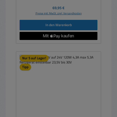
Regulärer Preis:
69,95 €
Preise inkl. MwSt. zzgl. Versandkosten
In den Warenkorb
Nur 5 auf Lager!
Tipp