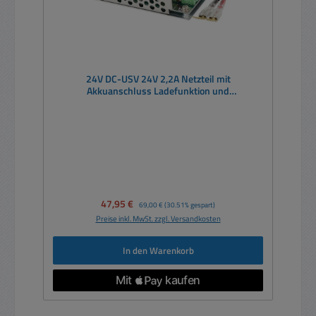
24V DC-USV 24V 2,2A Netzteil mit
Akkuanschluss Ladefunktion und
Netzausfallschutz DC USV
Verkaufspreis:
47,95 €
Regulärer Preis:
69,00 €
(30.51% gespart)
Preise inkl. MwSt. zzgl. Versandkosten
In den Warenkorb