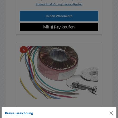
Preise inkl. MwSt. zzgl. Versandkosten
In den Warenkorb
Rabatt
%
Preisauszeichnung
40V Trafo 500VA Ringkerntrafo 2x40V oder 80V