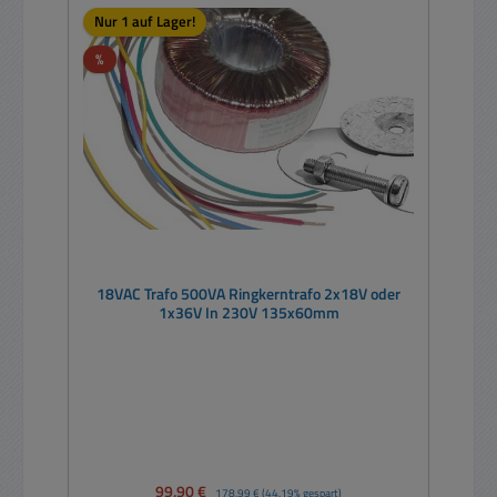
Nur 1 auf Lager!
Rabatt
%
18VAC Trafo 500VA Ringkerntrafo 2x18V oder
1x36V In 230V 135x60mm
Verkaufspreis:
99,90 €
Regulärer Preis:
178,99 €
(44.19% gespart)