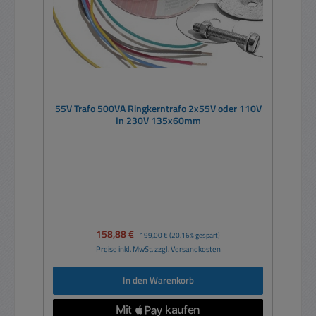
55V Trafo 500VA Ringkerntrafo 2x55V oder 110V
In 230V 135x60mm
Verkaufspreis:
158,88 €
Regulärer Preis:
199,00 €
(20.16% gespart)
Preise inkl. MwSt. zzgl. Versandkosten
In den Warenkorb