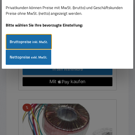
In 230V 135x60mm
Privatkunden können Preise mit MwSt. (brutto) und Geschäftskunden
Preise ohne MwSt. (netto) angezeigt werden.
Bitte wählen Sie Ihre bevorzugte Einstellung:
Bruttopreise
inkl. MwSt.
Verkaufspreis:
169,00 €
Regulärer Preis:
178,99 €
(5.58% gespart)
Preise inkl. MwSt. zzgl. Versandkosten
Nettopreise
exkl. MwSt.
In den Warenkorb
Rabatt
%