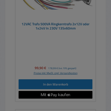
12VAC Trafo 500VA Ringkerntrafo 2x12V oder
1x24V In 230V 135x60mm
Verkaufspreis:
99,90 €
Regulärer Preis:
178,99 €
(44.19% gespart)
Preise inkl. MwSt. zzgl. Versandkosten
In den Warenkorb