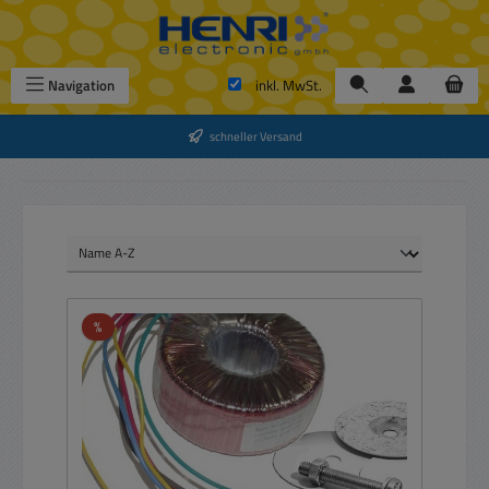
Zum Hauptinhalt springen
Navigation
inkl. MwSt.
schneller Versand
Rabatt
%