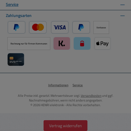
Service
Zahlungsarten
Vorkasse
PayPal
Kredit- oder Debitkarte über PayPal
Später Bezahlen über PayPal
Rechnung nur für Firmen Kommunen
Klarna über Mollie Zahlungssystem
paysafecard über Mollie Zah
Apple Pay über M
Kreditkarte über Mollie Zahlungssystem
Informationen
Service
Alle Preise inkl. gesetzl. Mehrwertsteuer zzgl.
Versandkosten
und ggf.
Nachnahmegebühren, wenn nicht anders angegeben.
© 2026 HENRI elektronik - Alle Rechte vorbehalten.
Vertrag widerrufen