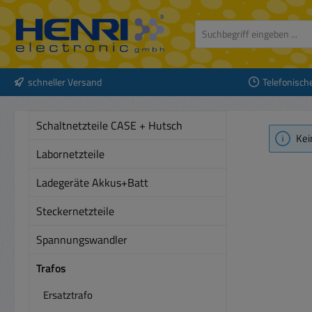
 Hauptinhalt springen
Zur Suche springen
Zur Hauptnavigation springen
schneller Versand
Telefonisch
Schaltnetzteile CASE + Hutsch
Kei
Labornetzteile
Ladegeräte Akkus+Batt
Steckernetzteile
Spannungswandler
Trafos
Ersatztrafo