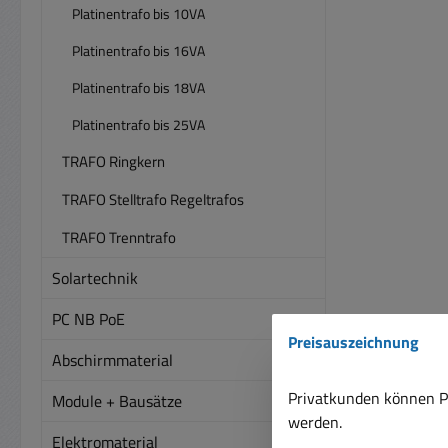
Platinentrafo bis 10VA
Platinentrafo bis 16VA
Platinentrafo bis 18VA
Platinentrafo bis 25VA
TRAFO Ringkern
TRAFO Stelltrafo Regeltrafos
TRAFO Trenntrafo
Solartechnik
PC NB PoE
Preisauszeichnung
Abschirmmaterial
Privatkunden können Pr
Module + Bausätze
werden.
Elektromaterial