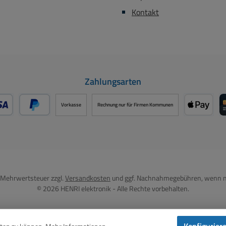
Kontakt
Zahlungsarten
Vorkasse
Rechnung nur für Firmen Kommunen
- oder Debitkarte über PayPal
Später Bezahlen über PayPal
Apple P
l. Mehrwertsteuer zzgl.
Versandkosten
und ggf. Nachnahmegebühren, wenn n
© 2026 HENRI elektronik - Alle Rechte vorbehalten.