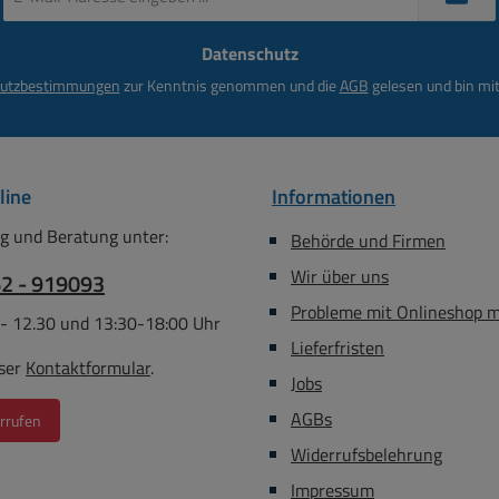
Mail-
Adresse
Datenschutz
*
utzbestimmungen
zur Kenntnis genommen und die
AGB
gelesen und bin mit
line
Informationen
g und Beratung unter:
Behörde und Firmen
Wir über uns
62 - 919093
Probleme mit Onlineshop 
 - 12.30 und 13:30-18:00 Uhr
Lieferfristen
ser
Kontaktformular
.
Jobs
AGBs
rrufen
Widerrufsbelehrung
Impressum