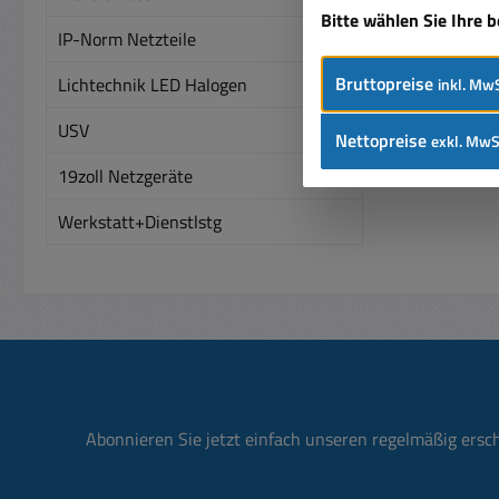
Bitte wählen Sie Ihre 
IP-Norm Netzteile
Bruttopreise
Lichtechnik LED Halogen
inkl. MwS
USV
Nettopreise
exkl. MwS
19zoll Netzgeräte
Werkstatt+Dienstlstg
Abonnieren Sie jetzt einfach unseren regelmäßig ersc