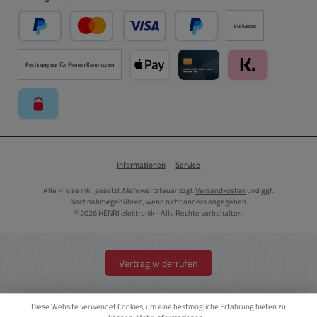
Vorkasse
PayPal
Kredit- oder Debitkarte über PayPal
Später Bezahlen über PayPal
Rechnung nur für Firmen Kommunen
Apple Pay über Mollie Zahlungssystem
Kreditkarte über Mollie Zahl
Klarna über Moll
paysafecard über Mollie Zahlungssystem
Informationen
Service
Alle Preise inkl. gesetzl. Mehrwertsteuer zzgl.
Versandkosten
und ggf.
Nachnahmegebühren, wenn nicht anders angegeben.
© 2026 HENRI elektronik - Alle Rechte vorbehalten.
Vertrag widerrufen
Diese Website verwendet Cookies, um eine bestmögliche Erfahrung bieten zu