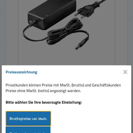
12V Netzteil 12V 36W 3A Stecker 5,5x2,1mm
Preisauszeichnung
Eingang 230V
Privatkunden können Preise mit MwSt. (brutto) und Geschäftskunden
Preise ohne MwSt. (netto) angezeigt werden.
Bitte wählen Sie Ihre bevorzugte Einstellung:
Bruttopreise
inkl. MwSt.
Regulärer Preis:
29,50 €
Preise inkl. MwSt. zzgl. Versandkosten