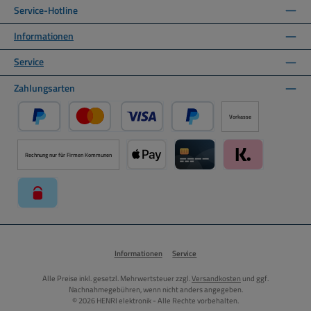
Service-Hotline
Informationen
Service
Zahlungsarten
Vorkasse
PayPal
Kredit- oder Debitkarte über PayPal
Später Bezahlen über PayPal
Rechnung nur für Firmen Kommunen
Apple Pay über Mollie Zahlungssystem
Kreditkarte über Mollie Zahl
Klarna über Moll
paysafecard über Mollie Zahlungssystem
Informationen
Service
Alle Preise inkl. gesetzl. Mehrwertsteuer zzgl.
Versandkosten
und ggf.
Nachnahmegebühren, wenn nicht anders angegeben.
© 2026 HENRI elektronik - Alle Rechte vorbehalten.