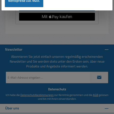
Nettopreise
exkl. MwSt.
In den Warenkorb
Newsletter
Abonnieren Sie jetzt einfach unseren regelmäßig erscheinenden
Newsletter und Sie werden stets unter den Ersten sein, über neue
Produkte und Angebote informiert werden.
E-
Mail-
Adresse
*
Datenschutz
Ich habe die
Datenschutzbestimmungen
zur Kenntnis genommen und die
AGB
gelesen
und bin mit ihnen einverstanden.
Über uns