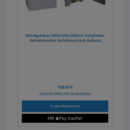
Wandgehäuse 600x400x200mm Installation
Verteilerkasten Verteilerschrank Aufputz
Metallschrank
Regulärer Preis:
169,00 €
Preise inkl. MwSt. zzgl. Versandkosten
In den Warenkorb