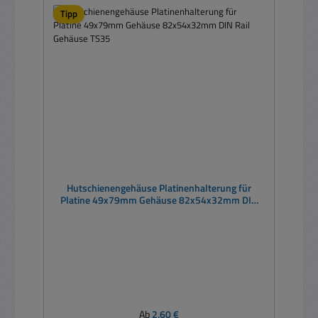
Tipp
Hutschienengehäuse Platinenhalterung für
Platine 49x79mm Gehäuse 82x54x32mm DIN
Rail Gehäuse TS35
Regulärer Preis:
Ab
2,60 €