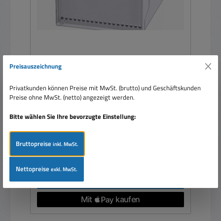
Hutschienen Gehäuse 100 x 75 x 109mm
Preisauszeichnung
Gehäuse CN100AK
Privatkunden können Preise mit MwSt. (brutto) und Geschäftskunden
Preise ohne MwSt. (netto) angezeigt werden.
Bitte wählen Sie Ihre bevorzugte Einstellung:
Bruttopreise
inkl. MwSt.
Verkaufspreis:
13,75 €
Regulärer Preis:
14,95 €
(8.03% gespart)
Preise inkl. MwSt. zzgl. Versandkosten
Nettopreise
exkl. MwSt.
In den Warenkorb