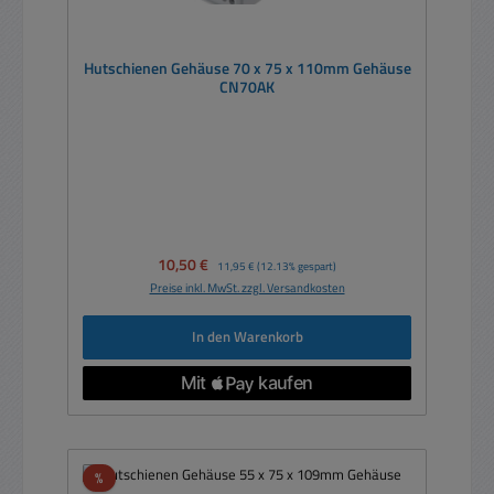
Hutschienen Gehäuse 70 x 75 x 110mm Gehäuse
CN70AK
Verkaufspreis:
10,50 €
Regulärer Preis:
11,95 €
(12.13% gespart)
Preise inkl. MwSt. zzgl. Versandkosten
In den Warenkorb
Rabatt
%