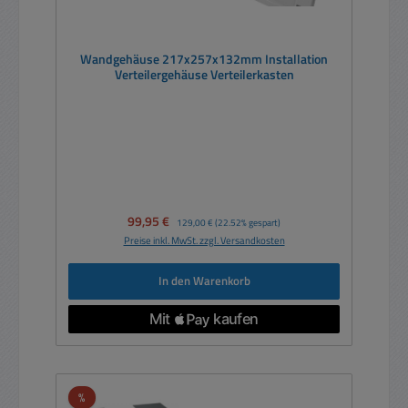
Wandgehäuse 217x257x132mm Installation
Verteilergehäuse Verteilerkasten
Verkaufspreis:
99,95 €
Regulärer Preis:
129,00 €
(22.52% gespart)
Preise inkl. MwSt. zzgl. Versandkosten
In den Warenkorb
Rabatt
%