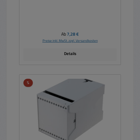
Regulärer Preis:
Ab
7,28 €
Preise inkl. MwSt. zzgl. Versandkosten
Details
Rabatt
%