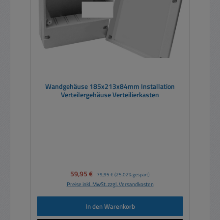
Wandgehäuse 185x213x84mm Installation
Verteilergehäuse Verteilierkasten
Verkaufspreis:
59,95 €
Regulärer Preis:
79,95 €
(25.02% gespart)
Preise inkl. MwSt. zzgl. Versandkosten
In den Warenkorb