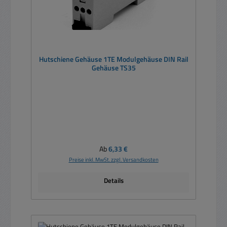
Hutschiene Gehäuse 1TE Modulgehäuse DIN Rail
Gehäuse TS35
Regulärer Preis:
Ab
6,33 €
Preise inkl. MwSt. zzgl. Versandkosten
Details