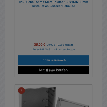
IP65 Gehäuse mit Metallplatte 160x160x90mm
Installation Verteiler Gehäuse
Verkaufspreis:
35,00 €
Regulärer Preis:
39,00 €
(10.26% gespart)
Preise inkl. MwSt. zzgl. Versandkosten
In den Warenkorb
Rabatt
%