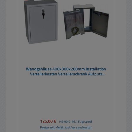
Wandgehäuse 400x300x200mm Installation
Verteilerkasten Verteilerschrank Aufputz
Metallschrank
Verkaufspreis:
125,00 €
Regulärer Preis:
149,00 €
(16.11% gespart)
Preise inkl. MwSt. zzgl. Versandkosten