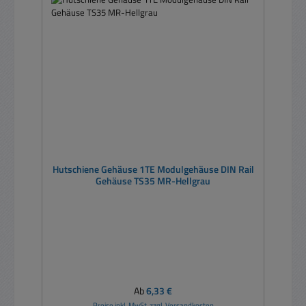
Hutschiene Gehäuse 1TE Modulgehäuse DIN Rail
Gehäuse TS35 MR-Hellgrau
Regulärer Preis:
Ab
6,33 €
Preise inkl. MwSt. zzgl. Versandkosten