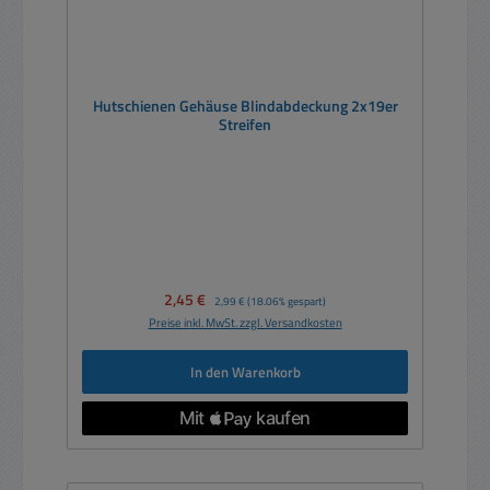
Hutschienen Gehäuse Blindabdeckung 2x19er
Streifen
Verkaufspreis:
2,45 €
Regulärer Preis:
2,99 €
(18.06% gespart)
Preise inkl. MwSt. zzgl. Versandkosten
In den Warenkorb