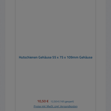
Hutschienen Gehäuse 55 x 75 x 109mm Gehäuse
Verkaufspreis:
10,50 €
Regulärer Preis:
12,50 €
(16% gespart)
Preise inkl. MwSt. zzgl. Versandkosten