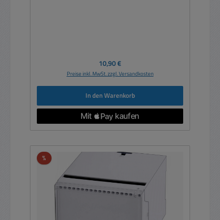
Regulärer Preis:
10,90 €
Preise inkl. MwSt. zzgl. Versandkosten
In den Warenkorb
Rabatt
%