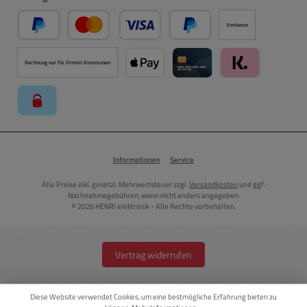
Vorkasse
PayPal
Kredit- oder Debitkarte über PayPal
Später Bezahlen über PayPal
Rechnung nur für Firmen Kommunen
Apple Pay über Mollie Zahlungssystem
Kreditkarte über Mollie Zahl
Klarna über Moll
paysafecard über Mollie Zahlungssystem
Informationen
Service
Alle Preise inkl. gesetzl. Mehrwertsteuer zzgl.
Versandkosten
und ggf.
Nachnahmegebühren, wenn nicht anders angegeben.
© 2026 HENRI elektronik - Alle Rechte vorbehalten.
Vertrag widerrufen
Diese Website verwendet Cookies, um eine bestmögliche Erfahrung bieten zu