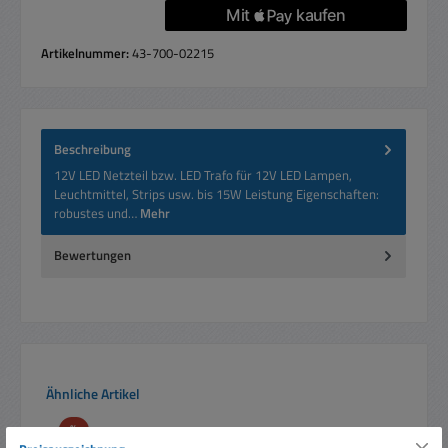
Artikelnummer:
43-700-02215
Beschreibung
12V LED Netzteil bzw. LED Trafo für 12V LED Lampen,
Leuchtmittel, Strips usw. bis 15W Leistung Eigenschaften:
robustes und…
Mehr
Bewertungen
Produktgalerie überspringen
Ähnliche Artikel
Rabatt
%