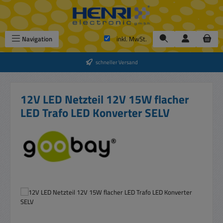
Zum Hauptinhalt springen
Navigation
inkl. MwSt.
schneller Versand
12V LED Netzteil 12V 15W flacher
LED Trafo LED Konverter SELV
Bildergalerie überspringen