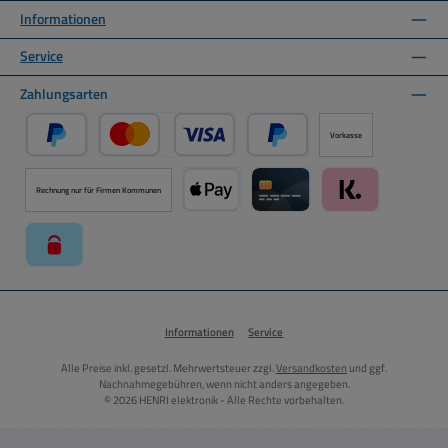
Informationen
Service
Zahlungsarten
Vorkasse
PayPal
Kredit- oder Debitkarte über PayPal
Später Bezahlen über PayPal
Rechnung nur für Firmen Kommunen
Apple Pay über Mollie Zahlungssystem
Kreditkarte über Mollie Zahl
Klarna über Moll
paysafecard über Mollie Zahlungssystem
Informationen
Service
Alle Preise inkl. gesetzl. Mehrwertsteuer zzgl.
Versandkosten
und ggf.
Nachnahmegebühren, wenn nicht anders angegeben.
© 2026 HENRI elektronik - Alle Rechte vorbehalten.