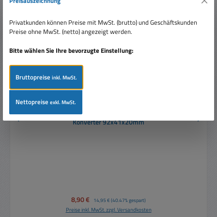
Preisauszeichnung
Tipp
Privatkunden können Preise mit MwSt. (brutto) und Geschäftskunden
Preise ohne MwSt. (netto) angezeigt werden.
Bitte wählen Sie Ihre bevorzugte Einstellung:
Bruttopreise
inkl. MwSt.
Nettopreise
exkl. MwSt.
12V LED Netzteil 12V 12W flacher LED Trafo LED
Konverter 92x41x20mm
Verkaufspreis:
8,90 €
Regulärer Preis:
14,95 €
(40.47% gespart)
Preise inkl. MwSt. zzgl. Versandkosten