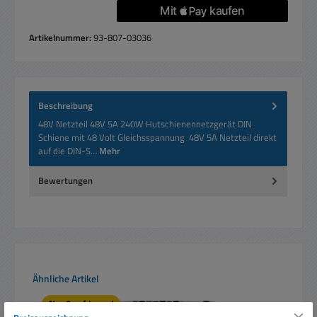
Artikelnummer:
93-807-03036
Beschreibung
48V Netzteil 48V 5A 240W Hutschienennetzgerät DIN
Schiene mit 48 Volt Gleichsspannung 48V 5A Netzteil direkt
auf die DIN-S…
Mehr
Bewertungen
Produktgalerie überspringen
Ähnliche Artikel
Nur 8 auf Lager!