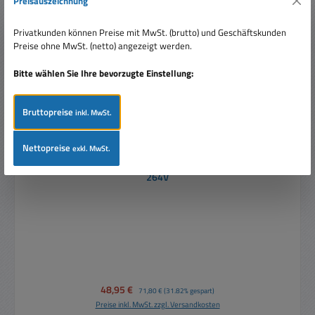
Preisauszeichnung
Rabatt
%
Privatkunden können Preise mit MwSt. (brutto) und Geschäftskunden
Preise ohne MwSt. (netto) angezeigt werden.
Bitte wählen Sie Ihre bevorzugte Einstellung:
Bruttopreise
inkl. MwSt.
Nettopreise
exkl. MwSt.
24V Netzteil 240W max 10A für DIN Hutschiene In 85-
264V
Verkaufspreis:
48,95 €
Regulärer Preis:
71,80 €
(31.82% gespart)
Preise inkl. MwSt. zzgl. Versandkosten