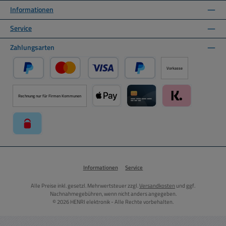
Informationen
Service
Zahlungsarten
Vorkasse
PayPal
Kredit- oder Debitkarte über PayPal
Später Bezahlen über PayPal
Rechnung nur für Firmen Kommunen
Apple Pay über Mollie Zahlungssystem
Kreditkarte über Mollie Zahl
Klarna über Moll
paysafecard über Mollie Zahlungssystem
Informationen
Service
Alle Preise inkl. gesetzl. Mehrwertsteuer zzgl.
Versandkosten
und ggf.
Nachnahmegebühren, wenn nicht anders angegeben.
© 2026 HENRI elektronik - Alle Rechte vorbehalten.