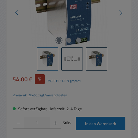
Verkaufspreis:
54,00 €
%
Regulärer Preis:
79,00 €
(31.65% gespart)
Preise inkl. MwSt. zzgl. Versandkosten
Sofort verfügbar, Lieferzeit: 2-4 Tage
Produkt Anzahl: Gib den gewünschten Wert ein oder benutze die Schaltflächen um die 
Stück
In den Warenkorb