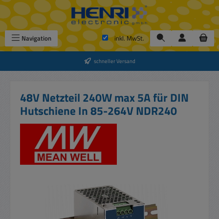
Zum Hauptinhalt springen
Navigation
inkl. MwSt.
schneller Versand
48V Netzteil 240W max 5A für DIN
Hutschiene In 85-264V NDR240
Bildergalerie überspringen