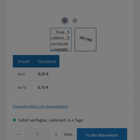
Anzahl
Stückpreis
0,25 €
Bis
9
0,15 €
Ab
10
Preise inkl. MwSt. zzgl. Versandkosten
Sofort verfügbar, Lieferzeit: 2-4 Tage
Produkt Anzahl: Gib den gewünschten Wert ein oder benutze die Schaltflächen um die 
Stück
In den Warenkorb