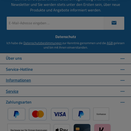
Newsletter und Sie werden stets unter den Ersten sein, über neue
Produkte und Angebote informiert werden.
E-
Mail-
Adresse
*
Datenschutz
Ich habe die
Datenschutzbestimmungen
zur Kenntnis genommen und die
AGB
gelesen
und bin mit ihnen einverstanden.
Über uns
Service-Hotline
Informationen
Service
Zahlungsarten
Vorkasse
PayPal
Kredit- oder Debitkarte über PayPal
Später Bezahlen über PayPal
Rechnung nur für Firmen Kommunen