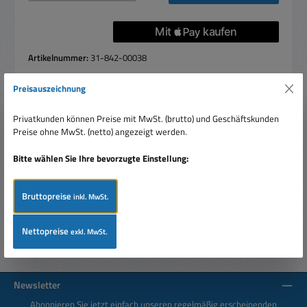
Artikelnummer:
31-842-00038
Preisauszeichnung
Privatkunden können Preise mit MwSt. (brutto) und Geschäftskunden
Beschreibung
Preise ohne MwSt. (netto) angezeigt werden.
Sicherung 5x20mm träge 1,6A 250V Bezeichnung meist
T1.6A
Bitte wählen Sie Ihre bevorzugte Einstellung:
Bewertungen
Bruttopreise
inkl. MwSt.
Nettopreise
exkl. MwSt.
Newsletter
Abonnieren Sie jetzt einfach unseren regelmäßig erscheinenden