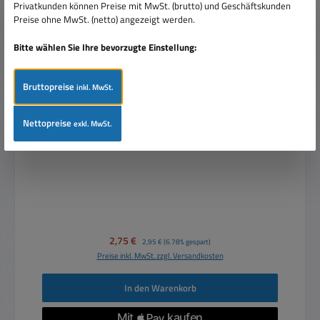
Privatkunden können Preise mit MwSt. (brutto) und Geschäftskunden
Preise ohne MwSt. (netto) angezeigt werden.
Bitte wählen Sie Ihre bevorzugte Einstellung:
Bruttopreise
inkl. MwSt.
AAA Micro Akku 800mAh NiMH mit Lötfahne
Nettopreise
exkl. MwSt.
Verkaufspreis:
2,75 €
Regulärer Preis:
2,95 €
(6.78% gespart)
Preise inkl. MwSt. zzgl. Versandkosten
In den Warenkorb