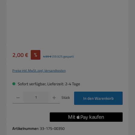
Verkaufspreis:
2,00 €
%
Regulärer Preis:
4,99 €
(59.92% gespart)
Preise inkl. MwSt. zzgl. Versandkosten
Sofort verfügbar, Lieferzeit: 2-4 Tage
Produkt Anzahl: Gib den gewünschten Wert ein oder benutze die Schaltflächen um die 
Stück
In den Warenkorb
Artikelnummer:
33-175-00350