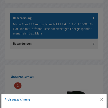
Beschreibung
Micro Akku AAA mit Lötfahne NiMH Akku 1,2 Volt 1000mAh
Flat-Top mit LötfahneDiese hochwertigen Energiespender
eignen sich be…
Mehr
Bewertungen
Produktgalerie überspringen
Ähnliche Artikel
Rabatt
%
Preisauszeichnung