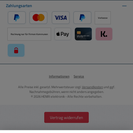
Zahlungsarten
Vorkasse
PayPal
Kredit- oder Debitkarte über PayPal
Später Bezahlen über PayPal
Rechnung nur für Firmen Kommunen
Apple Pay über Mollie Zahlungssystem
Kreditkarte über Mollie Zahl
Klarna über Moll
paysafecard über Mollie Zahlungssystem
Informationen
Service
Alle Preise inkl. gesetzl. Mehrwertsteuer zzgl.
Versandkosten
und ggf.
Nachnahmegebühren, wenn nicht anders angegeben.
© 2026 HENRI elektronik - Alle Rechte vorbehalten.
Vertrag widerrufen