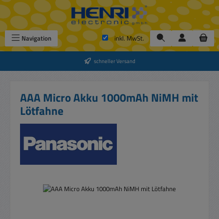
Zum Hauptinhalt springen
Navigation
inkl. MwSt.
schneller Versand
AAA Micro Akku 1000mAh NiMH mit
Lötfahne
Bildergalerie überspringen